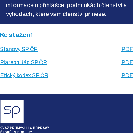
informace o přihlášce, podmínkách členství a
výhodách, které vám členství přinese.
Ke stažení
Stanovy SP ČR
PDF
Platební řád SP ČR
PDF
Etický kodex SP ČR
PDF