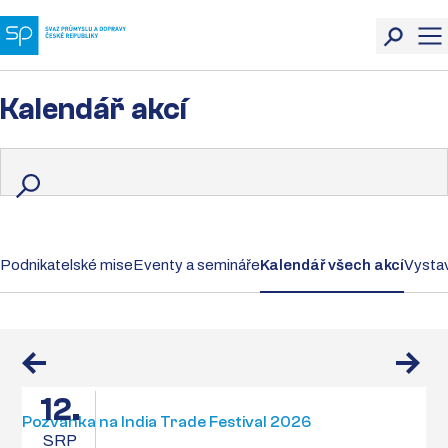
Kalendář akcí
Podnikatelské mise
Eventy a semináře
Kalendář všech akcí
Vystav
12.
Pozvánka na India Trade Festival 2026
SRP