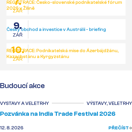
7.
REGISTRACE: Česko-slovenské podnikatelské fórum
2026 v Žilině
ZÁŘ
9.
Český obchod a investice v Austrálii - briefing
ZÁŘ
10.
REGISTRACE: Podnikatelská mise do Ázerbájdžánu,
Kazachstánu a Kyrgyzstánu
ZÁŘ
Budoucí akce
VYSTAVY A VELETRHY
VÝSTAVY, VELETRHY
Pozvánka na India Trade Festival 2026
12. 8. 2026
PŘEČÍST