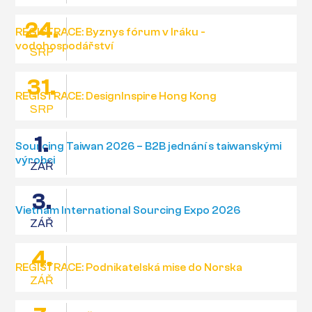
24.
REGISTRACE: Byznys fórum v Iráku -
vodohospodářství
SRP
31.
REGISTRACE: DesignInspire Hong Kong
SRP
1.
Sourcing Taiwan 2026 – B2B jednání s taiwanskými
výrobci
ZÁŘ
3.
Vietnam International Sourcing Expo 2026
ZÁŘ
4.
REGISTRACE: Podnikatelská mise do Norska
ZÁŘ