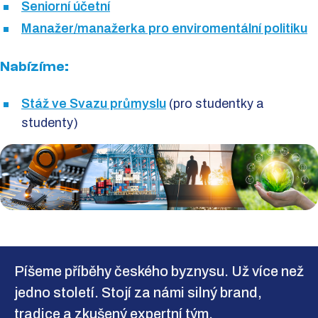
Seniorní účetní
Manažer/manažerka pro enviromentální politiku
Nabízíme:
Stáž ve Svazu průmyslu
(pro studentky a
studenty)
Píšeme příběhy českého byznysu. Už více než
jedno století. Stojí za námi silný brand,
tradice a zkušený expertní tým.