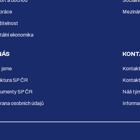
ort a obchod
Sociální
 práce
Mezinár
žitelnost
itální ekonomika
NÁS
KONT
 jsme
Kontakt
uktura SP ČR
Kontakt
umenty SP ČR
Náš tý
rana osobních údajů
Informa