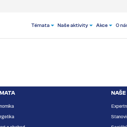
Témata
Naše aktivity
Akce
O ná
MATA
NAŠE
nomika
Expertn
rgetika
Stanovi