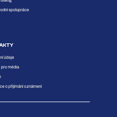
 dialog
odní spolupráce
AKTY
ní údaje
 pro média
m
ce o přijímání oznámení