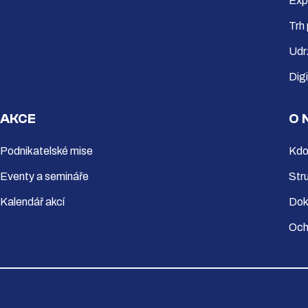
Exp
Trh
Udr
Dig
AKCE
O 
Podnikatelské mise
Kdo
Eventy a semináře
Str
Kalendář akcí
Dok
Och