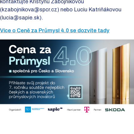
kontaktujte Kristýnu Zábojníkovou
(kzabojnikova@spcr.cz) nebo Luciu Katriňákovou
(lucia@sapie.sk).
Více o Ceně za Průmysl 4.0 se dozvíte tady