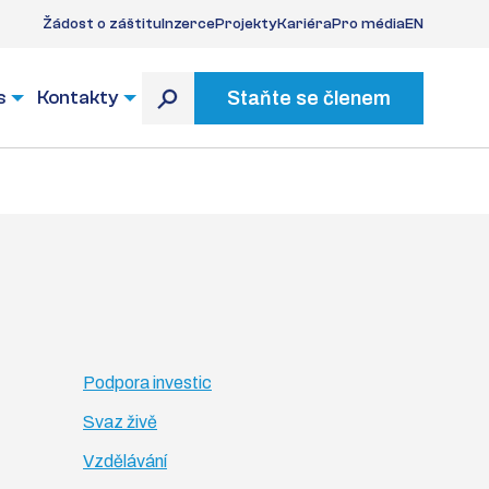
Žádost o záštitu
Inzerce
Projekty
Kariéra
Pro média
EN
s
Kontakty
Staňte se členem
Podpora investic
Svaz živě
Vzdělávání