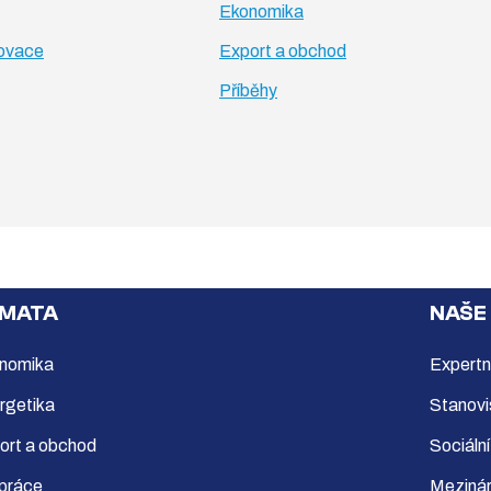
Ekonomika
novace
Export a obchod
Příběhy
MATA
NAŠE
nomika
Expertn
rgetika
Stanovi
ort a obchod
Sociální
 práce
Mezinár