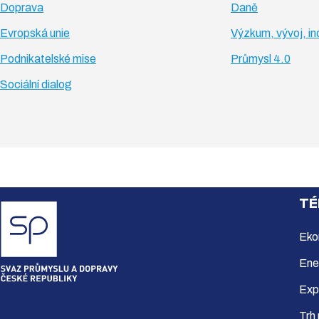
Doprava
Daně
Evropská unie
Výzkum, vývoj, i
Podnikatelské mise
Průmysl 4.0
Sociální dialog
TÉ
Eko
Ene
Exp
Trh