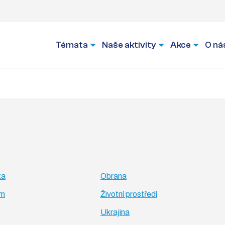
Témata
Naše aktivity
Akce
O ná
ka
Obrana
um
Životní prostředí
Ukrajina