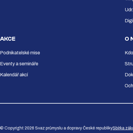
Udr
Dig
AKCE
O 
Podnikatelské mise
Kdo
Eventy a semináře
Str
Kalendář akcí
Dok
Och
© Copyright 2026 Svaz průmyslu a dopravy České republiky
Sbírka zá