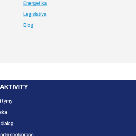
Energetika
Legislativa
Blog
 AKTIVITY
í týmy
ska
 dialog
odní spolupráce