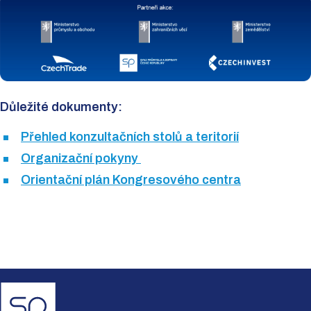
Důležité dokumenty:
Přehled konzultačních stolů a teritorií
Organizační pokyny
Orientační plán Kongresového centra