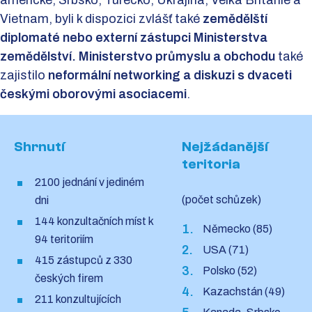
americké, Srbsko, Turecko, Ukrajina, Velká Británie a
Vietnam, byli k dispozici zvlášť také
zemědělští
diplomaté nebo externí zástupci Ministerstva
zemědělství. Ministerstvo průmyslu a obchodu
také
zajistilo
neformální networking a diskuzi s dvaceti
českými oborovými asociacemi
.
Shrnutí
Nejžádanější
teritoria
2100 jednání v jediném
(počet schůzek)
dni
144 konzultačních míst k
Německo (85)
94 teritoriím
USA (71)
415 zástupců z 330
Polsko (52)
českých firem
Kazachstán (49)
211 konzultujících