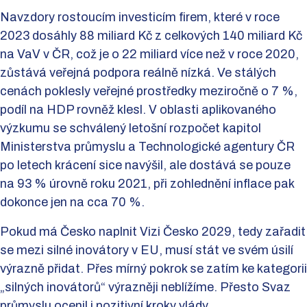
Navzdory rostoucím investicím firem, které v roce
2023 dosáhly 88 miliard Kč z celkových 140 miliard Kč
na VaV v ČR, což je o 22 miliard více než v roce 2020,
zůstává veřejná podpora reálně nízká. Ve stálých
cenách poklesly veřejné prostředky meziročně o 7 %,
podíl na HDP rovněž klesl. V oblasti aplikovaného
výzkumu se schválený letošní rozpočet kapitol
Ministerstva průmyslu a Technologické agentury ČR
po letech krácení sice navýšil, ale dostává se pouze
na 93 % úrovně roku 2021, při zohlednění inflace pak
dokonce jen na cca 70 %.
Pokud má Česko naplnit Vizi Česko 2029, tedy zařadit
se mezi silné inovátory v EU, musí stát ve svém úsilí
výrazně přidat. Přes mírný pokrok se zatím ke kategorii
„silných inovátorů“ výrazněji neblížíme. Přesto Svaz
průmyslu ocenil i pozitivní kroky vlády.