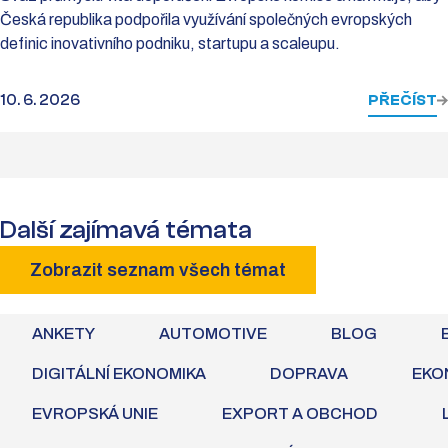
Česká republika podpořila využívání společných evropských
definic inovativního podniku, startupu a scaleupu.
10. 6. 2026
PŘEČÍST
Další zajímavá témata
Zobrazit seznam všech témat
ANKETY
AUTOMOTIVE
BLOG
DIGITÁLNÍ EKONOMIKA
DOPRAVA
EKO
EVROPSKÁ UNIE
EXPORT A OBCHOD