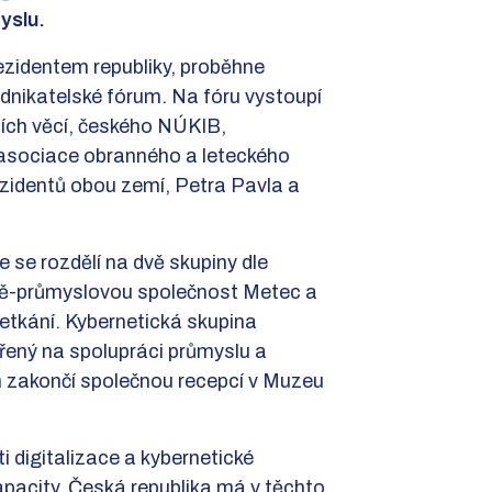
myslu.
rezidentem republiky, proběhne
dnikatelské fórum. Na fóru vystoupí
ích věcí, českého NÚKIB,
 asociace obranného a leteckého
ezidentů obou zemí, Petra Pavla a
 se rozdělí na dvě skupiny dle
ně-průmyslovou společnost Metec a
etkání. Kybernetická skupina
řený na spolupráci průmyslu a
m zakončí společnou recepcí v Muzeu
 digitalizace a kybernetické
apacity. Česká republika má v těchto