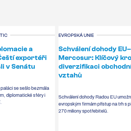
TIC
EVROPSKÁ UNIE
plomacie a
Schválení dohody EU–
Čeští exportéři
Mercosur: Klíčový kr
li v Senátu
diverzifikaci obchodn
vztahů
 paláci se sešlo bezmála
m, diplomatické sféry i
Schválení dohody Radou EU umožní 
í.
evropským firmám přístup na trh s př
270 miliony spotřebitelů.