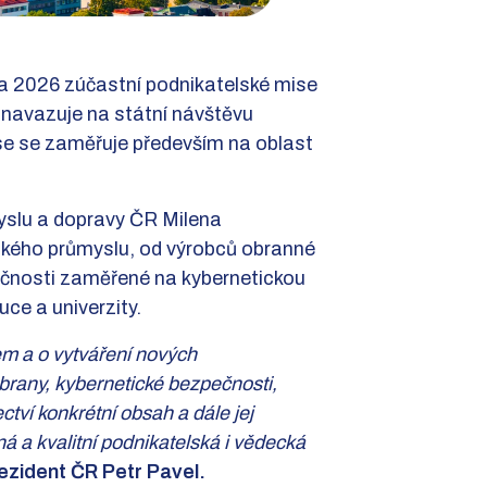
a 2026 zúčastní podnikatelské mise
navazuje na státní návštěvu
ise se zaměřuje především na oblast
yslu a dopravy ČR Milena
eského průmyslu, od výrobců obranné
ečnosti zaměřené na kybernetickou
ce a univerzity.
em a o vytváření nových
 obrany, kybernetické bezpečnosti,
tví konkrétní obsah a dále jej
á a kvalitní podnikatelská i vědecká
ezident ČR Petr Pavel.