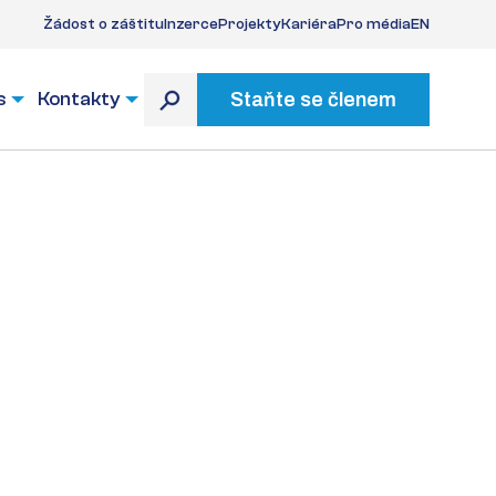
Žádost o záštitu
Inzerce
Projekty
Kariéra
Pro média
EN
s
Kontakty
Staňte se členem