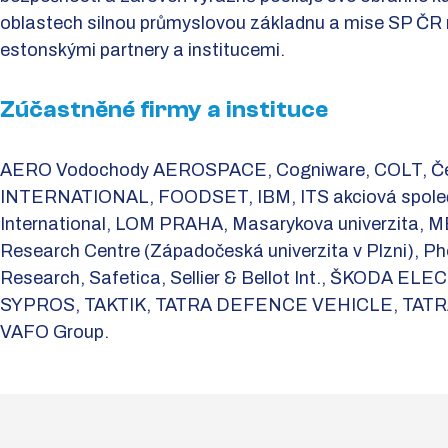
oblastech silnou průmyslovou základnu a mise SP ČR má
estonskými partnery a institucemi.
Zúčastněné firmy a instituce
AERO Vodochody AEROSPACE, Cogniware, COLT, Če
INTERNATIONAL, FOODSET, IBM, ITS akciová společn
International, LOM PRAHA, Masarykova univerzita, 
Research Centre (Západočeská univerzita v Plzni),
Research, Safetica, Sellier & Bellot Int., ŠKODA EL
SYPROS, TAKTIK, TATRA DEFENCE VEHICLE, TATRA
VAFO Group.