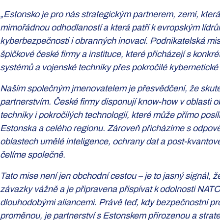
„Estonsko je pro nás strategickým partnerem, zemí, kter
mimořádnou odhodlaností a která patří k evropským lídrům 
kyberbezpečnosti i obranných inovací. Podnikatelská mise
špičkové české firmy a instituce, které přicházejí s konk
systémů a vojenské techniky přes pokročilé kybernetické
Naším společným jmenovatelem je přesvědčení, že skut
partnerstvím. České firmy disponují know-how v oblasti 
techniky i pokročilých technologií, které může přímo posí
Estonska a celého regionu. Zároveň přicházíme s odpově
oblastech umělé inteligence, ochrany dat a post-kvantové
čelíme společně.
Tato mise není jen obchodní cestou – je to jasný signál,
závazky vážně a je připravena přispívat k odolnosti NATO
dlouhodobými aliancemi. Právě teď, kdy bezpečnostní pr
proměnou, je partnerství s Estonskem přirozenou a strat