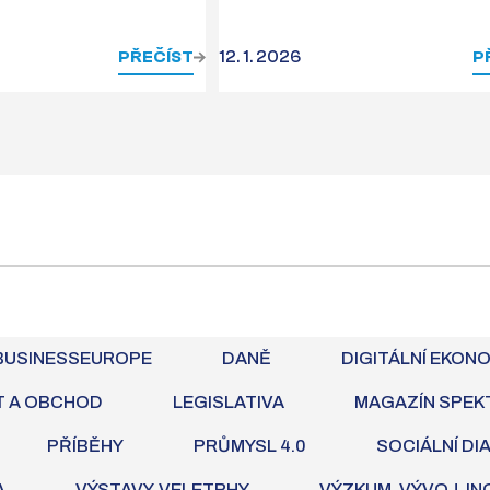
PŘEČÍST
12. 1. 2026
P
BUSINESSEUROPE
DANĚ
DIGITÁLNÍ EKON
T A OBCHOD
LEGISLATIVA
MAGAZÍN SPEK
PŘÍBĚHY
PRŮMYSL 4.0
SOCIÁLNÍ DI
A
VÝSTAVY, VELETRHY
VÝZKUM, VÝVOJ, I