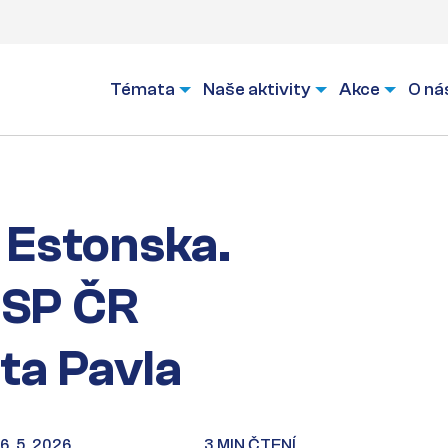
Témata
Naše aktivity
Akce
O ná
 Estonska.
 SP ČR
ta Pavla
6. 5. 2026
3 MIN ČTENÍ