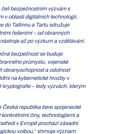
á čelí bezpečnostním výzvám s
v oblasti digitálních technologií,
 do Tallinnu a Tartu sdružuje
rétními řešeními – od obranných
 nástroje až po výzkum a vzdělávání.
ečná bezpečnost se buduje
obranného průmyslu, vojenské
lit obranyschopnost a odolnost
ďmi na kybernetické hrozby v
 kryptografie – tedy výzvách, kterým
 že Česká republika bere spojenecké
 konkrétními činy, technologiemi a
ostředí v Evropě prochází zásadní
egickou volbou,
“ shrnuje význam