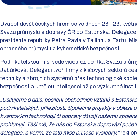
Dvacet devět českých firem se ve dnech 26.–28. květn
Svazu průmyslu a dopravy ČR do Estonska. Delegace 
prezidenta republiky Petra Pavla v Tallinnu a Tartu. M
obranného průmyslu a kybernetické bezpečnosti.
Podnikatelskou misi vede viceprezidentka Svazu prům
Jabůrková. Delegaci tvoří firmy z klíčových sektorů č
techniky a zbrojních systémů přes technologické spol
bezpečnost a umělou inteligenci až po výzkumné institu
„Usilujeme o další posílení obchodních vztahů s Estonsk
podnikatelských příležitostí. Společné projekty v oblasti
kvantových technologií či dopravy dávají našemu spojenec
prohlubují. Těší mě, že nás do Estonska doprovází početn
delegace, a věřím, že tato mise přinese výsledky,“
řekl
pr