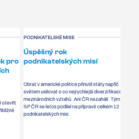
PODNIKATELSKÉ MISE
Úspěšný rok
ok pro
podnikatelských misí
ích
Obrat v americké politice přinutil státy napříč
světem usilovat o co nejrychlejší diverzifikaci
mezinárodních vztahů. Ani ČR nezahálí. Tým
otevřít
SP ČR se letos podílel na přípravě celkem 12
ibližně
podnikatelských misí.