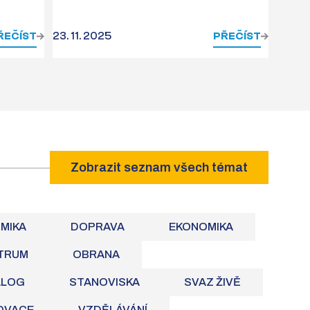
ŘEČÍST
23. 11. 2025
PŘEČÍST
Zobrazit seznam všech témat
OMIKA
DOPRAVA
EKONOMIKA
TRUM
OBRANA
ALOG
STANOVISKA
SVAZ ŽIVĚ
NOVACE
VZDĚLÁVÁNÍ