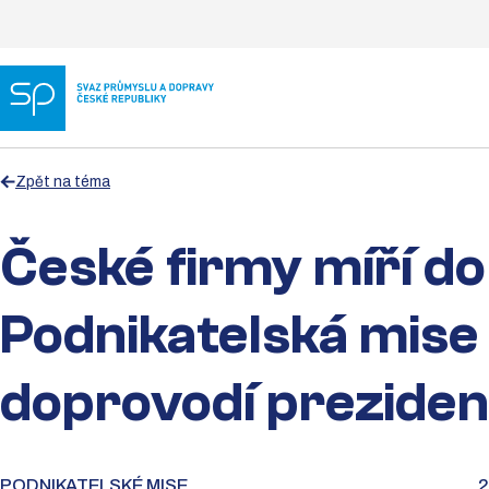
Zpět na téma
České firmy míří do
Podnikatelská mise
doprovodí preziden
PODNIKATELSKÉ MISE
2