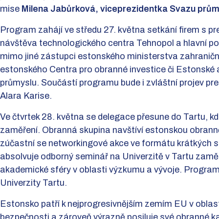
mise
Milena Jabůrková, viceprezidentka Svazu prů
Program zahájí ve středu 27. května setkání firem s p
návštěva technologického centra Tehnopol a hlavní po
mimo jiné zástupci estonského ministerstva zahraničn
estonského Centra pro obranné investice či Estonské
průmyslu. Součástí programu bude i zvláštní projev pr
Alara Karise.
Ve čtvrtek 28. května se delegace přesune do Tartu, kde
zaměření. Obranná skupina navštíví estonskou obran
zúčastní se networkingové akce ve formátu krátkých s
absolvuje odborný seminář na Univerzitě v Tartu zamě
akademické sféry v oblasti výzkumu a vývoje. Progra
Univerzity Tartu.
Estonsko patří k nejprogresivnějším zemím EU v oblasti
bezpečnosti a zároveň výrazně posiluje své obranné k