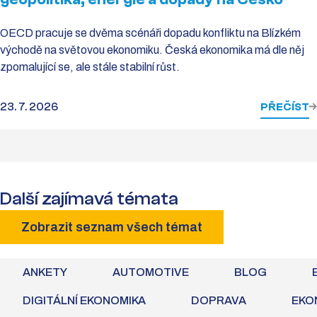
OECD pracuje se dvěma scénáři dopadu konfliktu na Blízkém
východě na světovou ekonomiku. Česká ekonomika má dle něj
zpomalující se, ale stále stabilní růst.
23. 7. 2026
PŘEČÍST
Další zajímavá témata
Zobrazit seznam všech témat
ANKETY
AUTOMOTIVE
BLOG
DIGITÁLNÍ EKONOMIKA
DOPRAVA
EKO