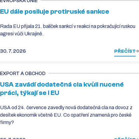
EVROPSKÁ UNIE
EU dále posiluje protiruské sankce
Rada EU přijala 21. balíček sankcí v reakci na pokračující ruskou
agresi vůči Ukrajině.
30. 7. 2026
PŘEČÍST
EXPORT A OBCHOD
USA zavádí dodatečná cla kvůli nucené
práci, týkají se i EU
USA od 24. července zavedly nová dodatečná cla na dovoz z
desítek ekonomik včetně EU. Co opatření znamená pro české
firmy?