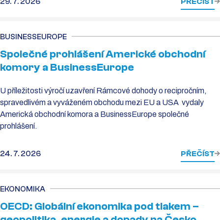
29. 7. 2026
PŘEČÍST
BUSINESSEUROPE
Společné prohlášení Americké obchodní
komory a BusinessEurope
U příležitosti výročí uzavření Rámcové dohody o recipročním,
spravedlivém a vyváženém obchodu mezi EU a USA vydaly
Americká obchodní komora a BusinessEurope společné
prohlášení.
24. 7. 2026
PŘEČÍST
EKONOMIKA
OECD: Globální ekonomika pod tlakem –
geopolitika, energie a dopady na Česko