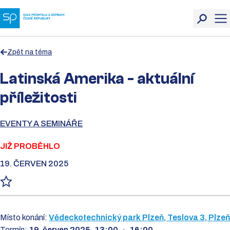
Zpět na téma
Latinská Amerika - aktuální
příležitosti
EVENTY A SEMINÁŘE
JIŽ PROBĚHLO
19. ČERVEN 2025
Místo konání:
Vědeckotechnický park Plzeň, Teslova 3, Plzeň
Termín:
19. červen 2025
13:00
-
16:00