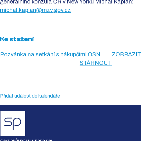
generálního konzula ČR v New Yorku Michal Kaplan:
michal.kaplan@mzv.gov.cz
Ke stažení
Pozvánka na setkání s nákupčími OSN
ZOBRAZIT
STÁHNOUT
Přidat událost do kalendáře