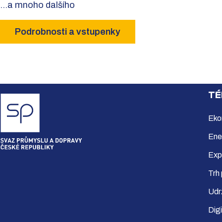
...a mnoho dalšího
Podrobnosti a vstupenky
TÉ
Eko
Ene
Exp
Trh
Udr
Dig