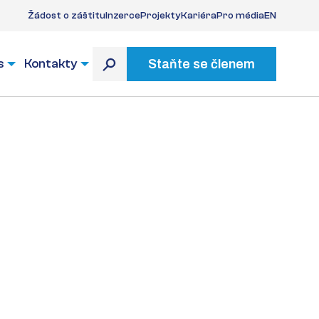
Žádost o záštitu
Inzerce
Projekty
Kariéra
Pro média
EN
s
Kontakty
Staňte se členem