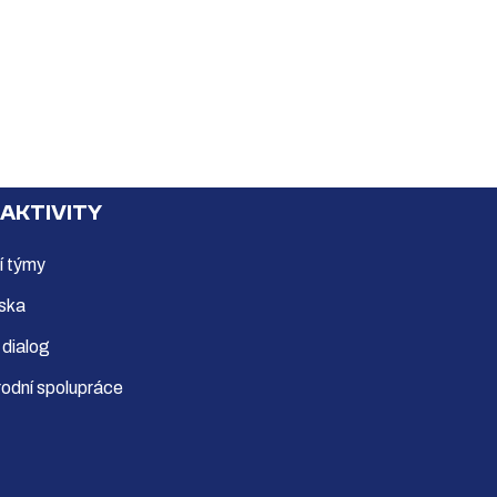
 AKTIVITY
í týmy
ska
 dialog
odní spolupráce