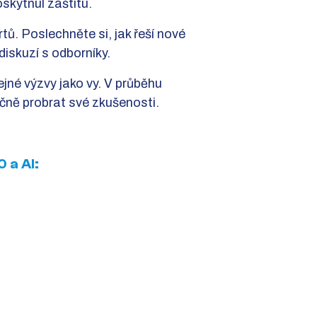
skytnul záštitu.
ů. Poslechněte si, jak řeší nové
diskuzí s odborníky.
ejné výzvy jako vy. V průběhu
ně probrat své zkušenosti.
 a AI: