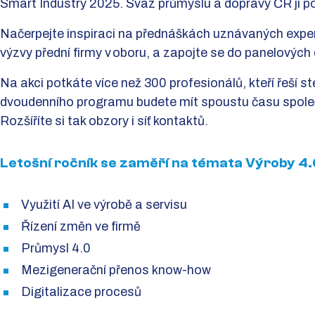
Smart Industry 2025. Svaz průmyslu a dopravy ČR jí po
Načerpejte inspiraci na přednáškách uznávaných expert
výzvy přední firmy v oboru, a zapojte se do panelových 
Na akci potkáte více než 300 profesionálů, kteří řeší st
dvoudenního programu budete mít spoustu času společ
Rozšíříte si tak obzory i síť kontaktů.
Letošní ročník se zaměří na témata Výroby 4.0
Využití AI ve výrobě a servisu
Řízení změn ve firmě
Průmysl 4.0
Mezigenerační přenos know-how
Digitalizace procesů