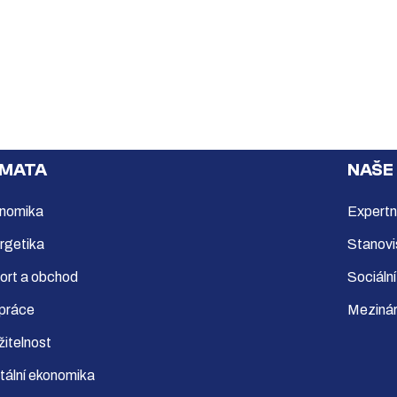
MATA
NAŠE
nomika
Expertn
rgetika
Stanovi
ort a obchod
Sociální
 práce
Mezinár
žitelnost
itální ekonomika