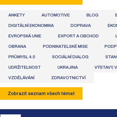
ANKETY
AUTOMOTIVE
BLOG
DIGITÁLNÍ EKONOMIKA
DOPRAVA
EKO
EVROPSKÁ UNIE
EXPORT A OBCHOD
OBRANA
PODNIKATELSKÉ MISE
PODP
PRŮMYSL 4.0
SOCIÁLNÍ DIALOG
STAN
UDRŽITELNOST
UKRAJINA
VÝSTAVY, 
VZDĚLÁVÁNÍ
ZDRAVOTNICTVÍ
Zobrazit seznam všech témat