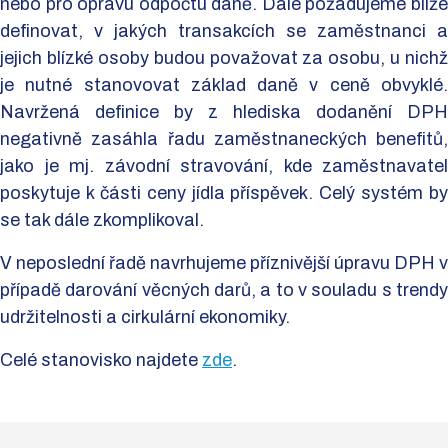
nebo pro opravu odpočtu daně. Dále požadujeme blíže
definovat, v jakých transakcích se zaměstnanci a
jejich blízké osoby budou považovat za osobu, u nichž
je nutné stanovovat základ daně v ceně obvyklé.
Navržená definice by z hlediska dodanění DPH
negativně zasáhla řadu zaměstnaneckých benefitů,
jako je mj. závodní stravování, kde zaměstnavatel
poskytuje k části ceny jídla příspěvek. Celý systém by
se tak dále zkomplikoval.
V neposlední řadě navrhujeme příznivější úpravu DPH v
případě darování věcných darů, a to v souladu s trendy
udržitelnosti a cirkulární ekonomiky.
Celé stanovisko najdete
zde
.