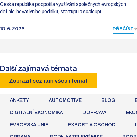
Česká republika podpořila využívání společných evropských
definic inovativního podniku, startupu a scaleupu.
10. 6. 2026
PŘEČÍST
Další zajímavá témata
Zobrazit seznam všech témat
ANKETY
AUTOMOTIVE
BLOG
DIGITÁLNÍ EKONOMIKA
DOPRAVA
EKO
EVROPSKÁ UNIE
EXPORT A OBCHOD
OBRANA
PODNIKATELSKÉ MISE
PODP