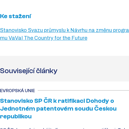
Ke stažení
Stanovisko Svazu průmyslu k Návrhu na změnu progra
mu VaVaI The Country for the Future
Související články
EVROPSKÁ UNIE
Stanovisko SP ČR k ratifikaci Dohody o
Jednotném patentovém soudu Českou
republikou