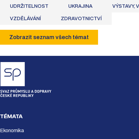
UDRŽITELNOST
UKRAJINA
VÝSTAVY, 
VZDĚLÁVÁNÍ
ZDRAVOTNICTVÍ
Zobrazit seznam všech témat
TÉMATA
Ekonomika