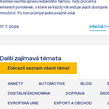
Komise navrhla úpravu redukčního faktoru, tedy procenta
emisních povolenek, o které se každý rok snižuje jejich dostupné
množství. Po tom průmysl jednoznačně volal.
17. 7. 2026
PŘEČÍST
Další zajímavá témata
Zobrazit seznam všech témat
ANKETY
AUTOMOTIVE
BLOG
DIGITÁLNÍ EKONOMIKA
DOPRAVA
EKO
EVROPSKÁ UNIE
EXPORT A OBCHOD