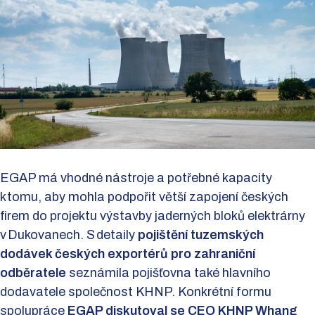
EGAP má vhodné nástroje a potřebné kapacity
k tomu, aby mohla podpořit větší zapojení českých
firem do projektu výstavby jaderných bloků elektrárny
v Dukovanech. S detaily
pojištění tuzemských
dodávek českých exportérů pro zahraniční
odběratele
seznámila pojišťovna také hlavního
dodavatele společnost KHNP. Konkrétní formu
spolupráce
EGAP diskutoval se CEO KHNP Whang