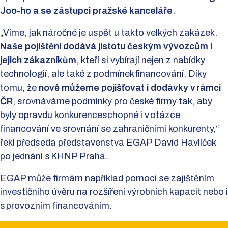
Joo-ho a se zástupci pražské kanceláře
.
„Víme, jak náročné je uspět u takto velkých zakázek.
Naše pojištění dodává jistotu českým vývozcům i
jejich zákazníkům
, kteří si vybírají nejen z nabídky
technologií, ale také z podmínek financování. Díky
tomu, že
nově můžeme pojišťovat i dodávky v rámci
ČR
, srovnáváme podmínky pro české firmy tak, aby
byly opravdu konkurenceschopné i v otázce
financování ve srovnání se zahraničními konkurenty,“
řekl předseda představenstva EGAP David Havlíček
po jednání s KHNP Praha.
EGAP může firmám například pomoci se zajištěním
investičního úvěru na rozšíření výrobních kapacit nebo i
s provozním financováním.