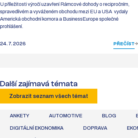
U příležitosti výročí uzavření Rámcové dohody o recipročním,
spravedlivém a vyváženém obchodu mezi EU a USA vydaly
Americká obchodní komora a BusinessEurope společné
prohlášení.
24. 7. 2026
PŘEČÍST
Další zajímavá témata
Zobrazit seznam všech témat
ANKETY
AUTOMOTIVE
BLOG
DIGITÁLNÍ EKONOMIKA
DOPRAVA
EKO