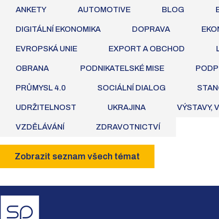
ANKETY
AUTOMOTIVE
BLOG
DIGITÁLNÍ EKONOMIKA
DOPRAVA
EKO
EVROPSKÁ UNIE
EXPORT A OBCHOD
OBRANA
PODNIKATELSKÉ MISE
PODP
PRŮMYSL 4.0
SOCIÁLNÍ DIALOG
STAN
UDRŽITELNOST
UKRAJINA
VÝSTAVY, 
VZDĚLÁVÁNÍ
ZDRAVOTNICTVÍ
Zobrazit seznam všech témat