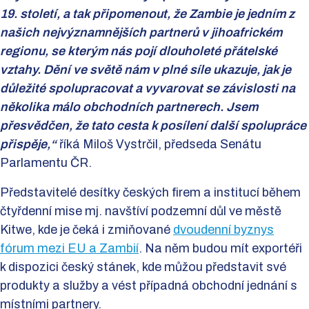
19. století, a tak připomenout, že Zambie je jedním z
našich nejvýznamnějších partnerů v jihoafrickém
regionu, se kterým nás pojí dlouholeté přátelské
vztahy. Dění ve světě nám v plné síle ukazuje, jak je
důležité spolupracovat a vyvarovat se závislosti na
několika málo obchodních partnerech. Jsem
přesvědčen, že tato cesta k posílení další spolupráce
přispěje,“
říká Miloš Vystrčil, předseda Senátu
Parlamentu ČR.
Představitelé desítky českých firem a institucí během
čtyřdenní mise mj. navštíví podzemní důl ve městě
Kitwe, kde je čeká i zmiňované
dvoudenní byznys
fórum mezi EU a Zambií
. Na něm budou mít exportéři
k dispozici český stánek, kde můžou představit své
produkty a služby a vést případná obchodní jednání s
místními partnery.