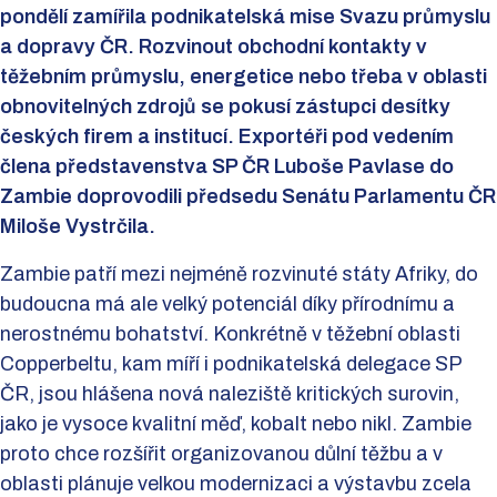
pondělí zamířila podnikatelská mise Svazu průmyslu
a dopravy ČR. Rozvinout obchodní kontakty v
těžebním průmyslu, energetice nebo třeba v oblasti
obnovitelných zdrojů se pokusí zástupci desítky
českých firem a institucí. Exportéři pod vedením
člena představenstva SP ČR Luboše Pavlase do
Zambie doprovodili předsedu Senátu Parlamentu ČR
Miloše Vystrčila.
Zambie patří mezi nejméně rozvinuté státy Afriky, do
budoucna má ale velký potenciál díky přírodnímu a
nerostnému bohatství. Konkrétně v těžební oblasti
Copperbeltu, kam míří i podnikatelská delegace SP
ČR, jsou hlášena nová naleziště kritických surovin,
jako je vysoce kvalitní měď, kobalt nebo nikl. Zambie
proto chce rozšířit organizovanou důlní těžbu a v
oblasti plánuje velkou modernizaci a výstavbu zcela