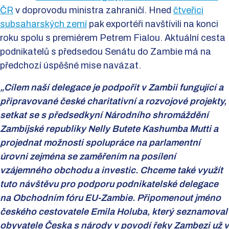
ČR
v doprovodu ministra zahraničí. Hned
čtveřici
subsaharských zemí
pak exportéři navštívili na konci
roku spolu s premiérem Petrem Fialou. Aktuální cesta
podnikatelů s předsedou Senátu do Zambie má na
předchozí úspěšné mise navázat.
„Cílem naší delegace je podpořit v Zambii fungující a
připravované české charitativní a rozvojové projekty,
setkat se s předsedkyní Národního shromáždění
Zambijské republiky Nelly Butete Kashumba Mutti a
projednat možnosti spolupráce na parlamentní
úrovni zejména se zaměřením na posílení
vzájemného obchodu a investic. Chceme také využít
tuto návštěvu pro podporu podnikatelské delegace
na Obchodním fóru EU-Zambie. Připomenout jméno
českého cestovatele Emila Holuba, který seznamoval
obyvatele Česka s národy v povodí řeky Zambezi už v