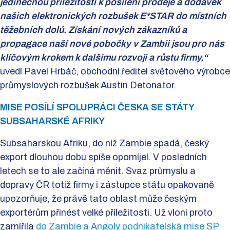
jedinečnou příležitostí k posílení prodeje a dodávek
našich elektronických rozbušek E*STAR do místních
těžebních dolů. Získání nových zákazníků a
propagace naší nové pobočky v Zambii jsou pro nás
klíčovým krokem k dalšímu rozvoji a růstu firmy,“
uvedl Pavel Hrbáč, obchodní ředitel světového výrobce
průmyslových rozbušek Austin Detonator.
MISE POSÍLÍ SPOLUPRÁCI ČESKA SE STÁTY
SUBSAHARSKÉ AFRIKY
Subsaharskou Afriku, do níž Zambie spadá, český
export dlouhou dobu spíše opomíjel. V posledních
letech se to ale začíná měnit. Svaz průmyslu a
dopravy ČR totiž firmy i zástupce státu opakovaně
upozorňuje, že právě tato oblast může českým
exportérům přinést velké příležitosti. Už vloni proto
zamířila
do Zambie a Angoly podnikatelská mise SP