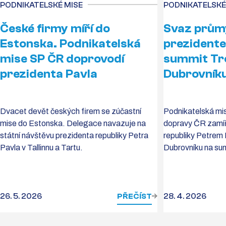
PODNIKATELSKÉ MISE
PODNIKATELSKÉ
České firmy míří do
Svaz průmy
Estonska. Podnikatelská
prezident
mise SP ČR doprovodí
summit Tr
prezidenta Pavla
Dubrovník
Dvacet devět českých firem se zúčastní
Podnikatelská mi
mise do Estonska. Delegace navazuje na
dopravy ČR zamíř
státní návštěvu prezidenta republiky Petra
republiky Petrem
Pavla v Tallinnu a Tartu.
Dubrovníku na sum
26. 5. 2026
PŘEČÍST
28. 4. 2026