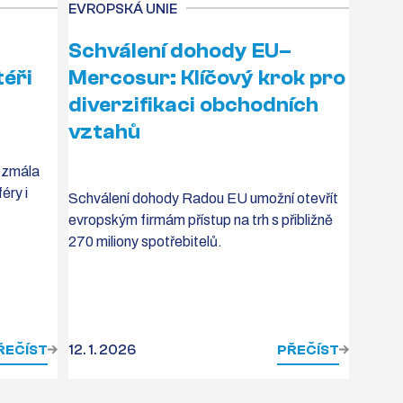
EVROPSKÁ UNIE
Schválení dohody EU–
téři
Mercosur: Klíčový krok pro
diverzifikaci obchodních
vztahů
bezmála
éry i
Schválení dohody Radou EU umožní otevřít
evropským firmám přístup na trh s přibližně
270 miliony spotřebitelů.
ŘEČÍST
12. 1. 2026
PŘEČÍST