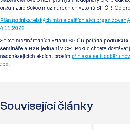
Vážení členové Svazu průmyslu a dopravy ČR, předklád
organizuje Sekce mezinárodních vztahů SP ČR. Celoro
Plán podnikatelských misí a dalších akcí organizovan
4.11.2022
Sekce mezinárodních vztahů SP ČR pořádá
podnikatel
semináře
a
B2B jednání
v ČR. Pokud chcete dostávat 
nadcházejících akcích, prosím
přihlaste se k odběru no
zde.
Související články