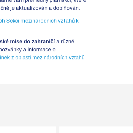
áme vám přehledný plán akcí, které
čně je aktualizován a doplňován.
ých Sekcí mezinárodních vztahů k
ské mise do zahranič
í a různé
pozvánky a informace o
vinek z oblasti mezinárodních vztahů