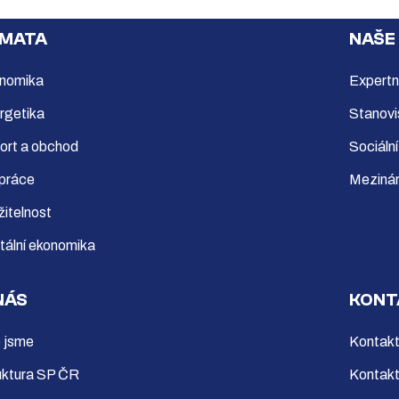
MATA
NAŠE
nomika
Expertn
rgetika
Stanovi
ort a obchod
Sociální
 práce
Mezinár
žitelnost
itální ekonomika
NÁS
KONT
 jsme
Kontakt
uktura SP ČR
Kontakt