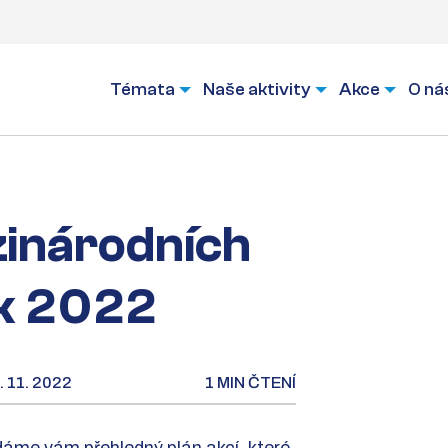
Témata
Naše aktivity
Akce
O ná
zinárodních
ok 2022
. 11. 2022
1 MIN ČTENÍ