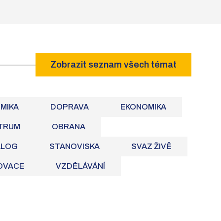
Zobrazit seznam všech témat
OMIKA
DOPRAVA
EKONOMIKA
TRUM
OBRANA
ALOG
STANOVISKA
SVAZ ŽIVĚ
NOVACE
VZDĚLÁVÁNÍ