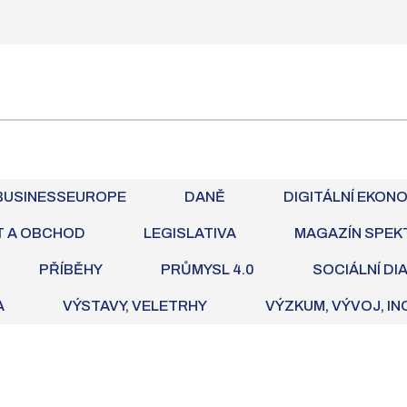
BUSINESSEUROPE
DANĚ
DIGITÁLNÍ EKON
T A OBCHOD
LEGISLATIVA
MAGAZÍN SPEK
PŘÍBĚHY
PRŮMYSL 4.0
SOCIÁLNÍ DI
A
VÝSTAVY, VELETRHY
VÝZKUM, VÝVOJ, I