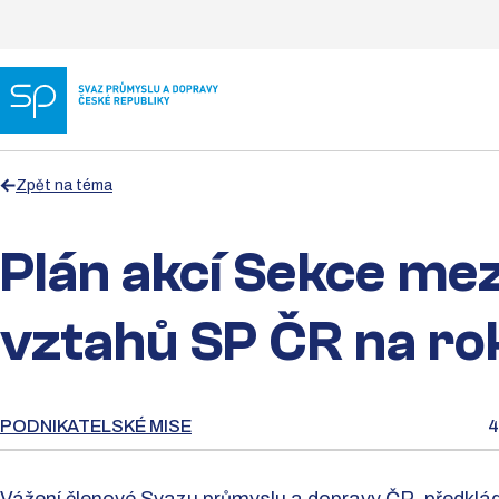
Zpět na téma
Plán akcí Sekce me
vztahů SP ČR na r
PODNIKATELSKÉ MISE
4