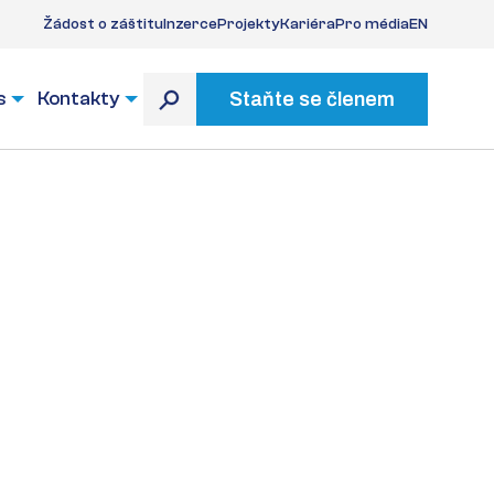
Žádost o záštitu
Inzerce
Projekty
Kariéra
Pro média
EN
s
Kontakty
Staňte se členem