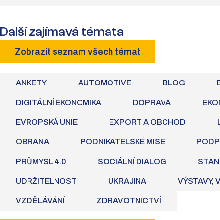
Další zajímavá témata
Zobrazit seznam všech témat
ANKETY
AUTOMOTIVE
BLOG
DIGITÁLNÍ EKONOMIKA
DOPRAVA
EKO
EVROPSKÁ UNIE
EXPORT A OBCHOD
OBRANA
PODNIKATELSKÉ MISE
PODP
PRŮMYSL 4.0
SOCIÁLNÍ DIALOG
STAN
UDRŽITELNOST
UKRAJINA
VÝSTAVY, 
VZDĚLÁVÁNÍ
ZDRAVOTNICTVÍ