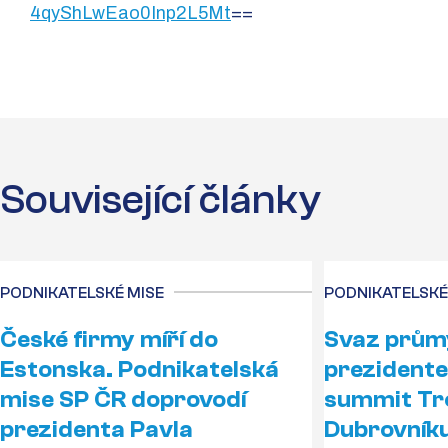
4qyShLwEao0Inp2L5Mt
==
Související články
PODNIKATELSKÉ MISE
PODNIKATELSKÉ
České firmy míří do
Svaz průmy
Estonska. Podnikatelská
prezident
mise SP ČR doprovodí
summit Tr
prezidenta Pavla
Dubrovník