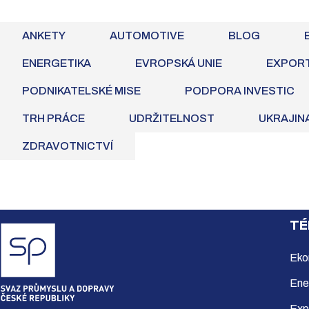
ANKETY
AUTOMOTIVE
BLOG
ENERGETIKA
EVROPSKÁ UNIE
EXPOR
PODNIKATELSKÉ MISE
PODPORA INVESTIC
TRH PRÁCE
UDRŽITELNOST
UKRAJIN
ZDRAVOTNICTVÍ
TÉ
Eko
Ene
Exp