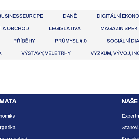
BUSINESSEUROPE
DANĚ
DIGITÁLNÍ EKON
T A OBCHOD
LEGISLATIVA
MAGAZÍN SPEK
PŘÍBĚHY
PRŮMYSL 4.0
SOCIÁLNÍ DI
A
VÝSTAVY, VELETRHY
VÝZKUM, VÝVOJ, I
MATA
NAŠE
nomika
Expertn
rgetika
Stanovi
ort a obchod
Sociální