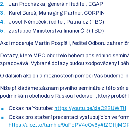
Jan Procházka, generální ředitel, EGAP
Karel Bureš, Managing Partner, CORPIN
Josef Němeček, ředitel, Patria.cz (TBC)
zástupce Ministerstva financí ČR (TBD)
Akci moderuje Martin Pospíšil, ředitel Odboru zahranič
Dotazy, které MPO obdrželo během posledního seminář
zpracovává. Vybrané dotazy budou zodpovězeny i běh
O dalších akcích a možnostech pomoci Vás budeme i
Níže přikládáme záznam prvního semináře z této séri
podmínkám obchodu s Ruskou federací“, který proběhl 
Odkaz na Youtube:
https://youtu.be/xiaC22UWTtI
Odkaz pro stažení prezentací vystupujících ve fo
https://uloz.to/tamhle/9uFoPV4cQv8y#!ZG