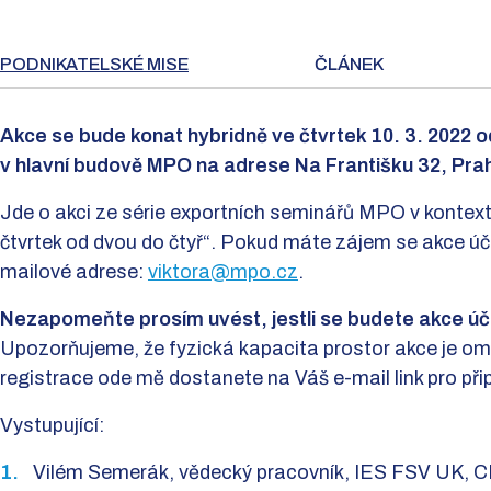
PODNIKATELSKÉ MISE
ČLÁNEK
Akce se bude konat hybridně ve čtvrtek 10. 3. 2022
v hlavní budově MPO na adrese Na Františku 32, Pra
Jde o akci ze série exportních seminářů MPO v kontext
čtvrtek od dvou do čtyř“. Pokud máte zájem se akce úča
mailové adrese:
viktora@mpo.cz
.
Nezapomeňte prosím uvést, jestli se budete akce úča
Upozorňujeme, že fyzická kapacita prostor akce je om
registrace ode mě dostanete na Váš e-mail link pro přip
Vystupující:
Vilém Semerák, vědecký pracovník, IES FSV UK,