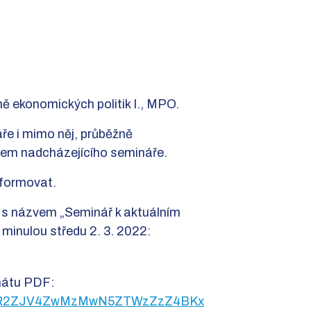
ně ekonomických politik I., MPO.
e i mimo něj, průběžně
em nadcházejícího semináře.
nformovat.
e s názvem „Seminář k aktuálním
minulou středu 2. 3. 2022:
rmátu PDF:
HjMGR2ZJV4ZwMzMwN5ZTWzZzZ4BKx