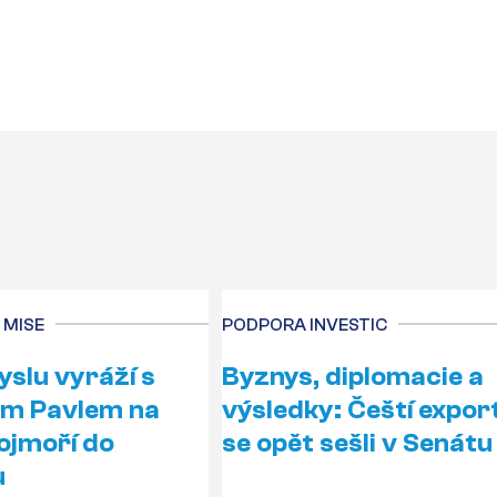
 MISE
PODPORA INVESTIC
slu vyráží s
Byznys, diplomacie a
em Pavlem na
výsledky: Čeští expor
ojmoří do
se opět sešli v Senátu
u