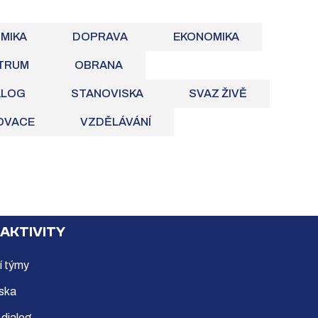
OMIKA
DOPRAVA
EKONOMIKA
TRUM
OBRANA
ALOG
STANOVISKA
SVAZ ŽIVĚ
NOVACE
VZDĚLÁVÁNÍ
 AKTIVITY
í týmy
ska
 dialog