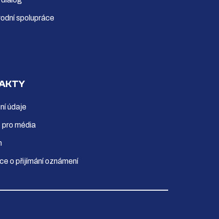
odní spolupráce
AKTY
ní údaje
 pro média
m
ce o přijímání oznámení