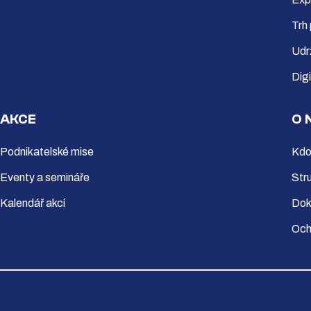
Trh
Udr
Dig
AKCE
O 
Podnikatelské mise
Kdo
Eventy a semináře
Str
Kalendář akcí
Dok
Och