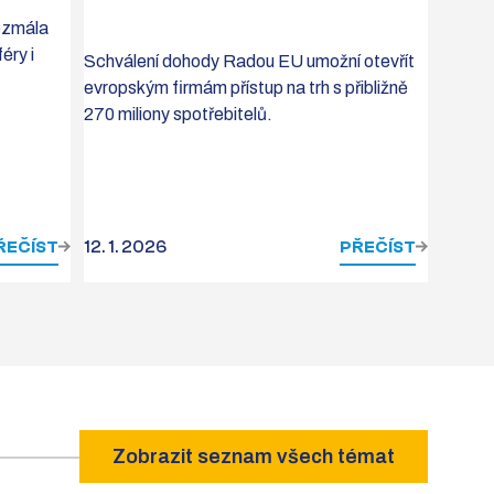
bezmála
éry i
Schválení dohody Radou EU umožní otevřít
evropským firmám přístup na trh s přibližně
270 miliony spotřebitelů.
ŘEČÍST
12. 1. 2026
PŘEČÍST
Zobrazit seznam všech témat