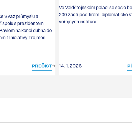
Ve Valdštejnském paláci se sešlo 
200 zástupců firem, diplomatické sf
se Svaz průmyslu a
veřejných institucí.
í spolu s prezidentem
 Pavlem na konci dubna do
mit Iniciativy Trojmoří.
PŘEČÍST
14. 1. 2026
P