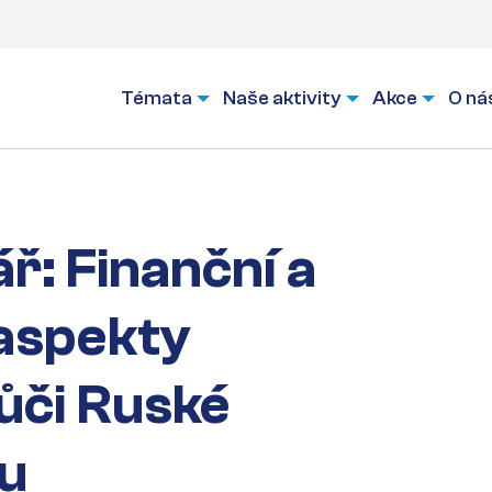
Témata
Naše aktivity
Akce
O ná
ř: Finanční a
aspekty
ůči Ruské
ku