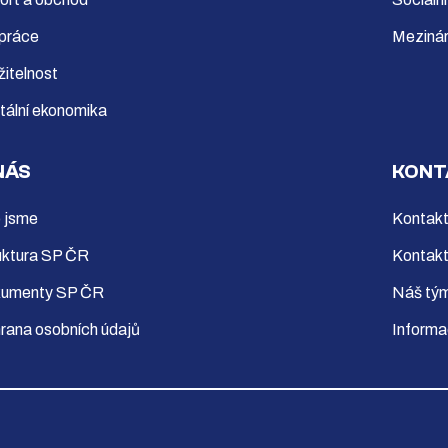
 práce
Mezinár
žitelnost
itální ekonomika
NÁS
KONT
 jsme
Kontakt
uktura SP ČR
Kontakt
umenty SP ČR
Náš tý
rana osobních údajů
Informa