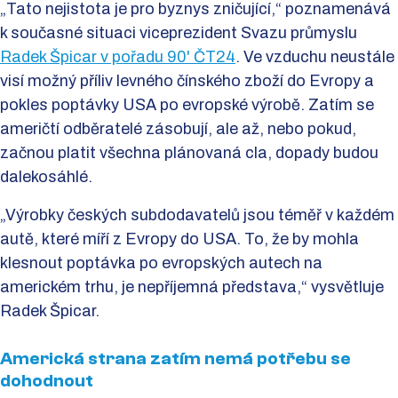
„Tato nejistota je pro byznys zničující,“ poznamenává
k současné situaci viceprezident Svazu průmyslu
Radek Špicar v pořadu 90' ČT24
. Ve vzduchu neustále
visí možný příliv levného čínského zboží do Evropy a
pokles poptávky USA po evropské výrobě. Zatím se
američtí odběratelé zásobují, ale až, nebo pokud,
začnou platit všechna plánovaná cla, dopady budou
dalekosáhlé.
„Výrobky českých subdodavatelů jsou téměř v každém
autě, které míří z Evropy do USA. To, že by mohla
klesnout poptávka po evropských autech na
americkém trhu, je nepříjemná představa,“ vysvětluje
Radek Špicar.
Americká strana zatím nemá potřebu se
dohodnout