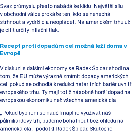
Svaz průmyslu přesto nabádá ke klidu. Největší sílu
v obchodní válce prokáže ten, kdo se nenechá
strhnout a vydrží cla neoplácet. Na americkém trhu už
je cítit určitý inflační tlak.
Recept proti dopadům cel možná leží doma v
Evropě
V diskuzi s dalšími ekonomy se Radek Špicar shodl na
tom, že EU může výrazně zmírnit dopady amerických
cel, pokud se odhodlá k redukci netarifních bariér uvnitř
evropského trhu. Ty mají totiž násobně horší dopad na
evropskou ekonomiku než všechna americká cla.
„Pokud bychom se naučili naplno využívat náš
půlmiliardový trh, budeme bohatnout bez ohledu na
americká cla,“ podotkl Radek Špicar. Skutečné