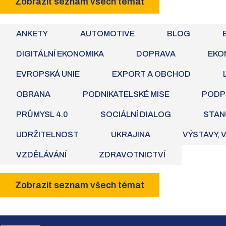
Zobrazit seznam všech témat
ANKETY
AUTOMOTIVE
BLOG
DIGITÁLNÍ EKONOMIKA
DOPRAVA
EKO
EVROPSKÁ UNIE
EXPORT A OBCHOD
OBRANA
PODNIKATELSKÉ MISE
PODP
PRŮMYSL 4.0
SOCIÁLNÍ DIALOG
STAN
UDRŽITELNOST
UKRAJINA
VÝSTAVY, 
VZDĚLÁVÁNÍ
ZDRAVOTNICTVÍ
Zobrazit seznam všech témat