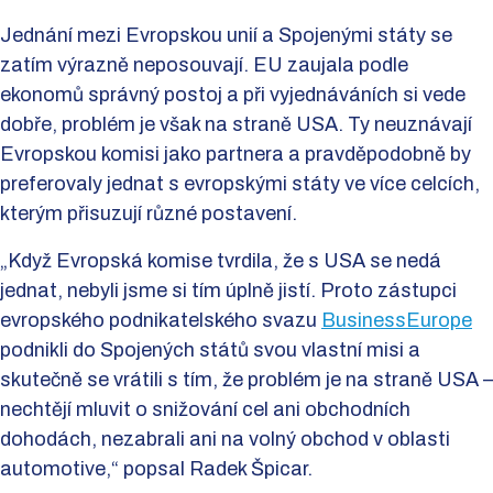
Jednání mezi Evropskou unií a Spojenými státy se
zatím výrazně neposouvají. EU zaujala podle
ekonomů správný postoj a při vyjednáváních si vede
dobře, problém je však na straně USA. Ty neuznávají
Evropskou komisi jako partnera a pravděpodobně by
preferovaly jednat s evropskými státy ve více celcích,
kterým přisuzují různé postavení.
„Když Evropská komise tvrdila, že s USA se nedá
jednat, nebyli jsme si tím úplně jistí. Proto zástupci
evropského podnikatelského svazu
BusinessEurope
podnikli do Spojených států svou vlastní misi a
skutečně se vrátili s tím, že problém je na straně USA –
nechtějí mluvit o snižování cel ani obchodních
dohodách, nezabrali ani na volný obchod v oblasti
automotive,“ popsal Radek Špicar.