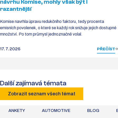
návrhu Komise, mohly však být i
razantnější
Komise navrhla úpravu redukčního faktoru, tedy procenta
emisních povolenek, o které se každý rok snižuje jejich dostupné
množství. Po tom průmysl jednoznačně volal.
17. 7. 2026
PŘEČÍST
Další zajímavá témata
Zobrazit seznam všech témat
ANKETY
AUTOMOTIVE
BLOG