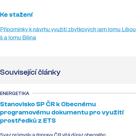
Ke stažení
Připomínky k návrhu využití zbytkových jam lomu Libou
š a lomu Bílina
Související články
ENERGETIKA
Stanovisko SP ČR k Obecnému
programovému dokumentu pro využití
prostředků z ETS
Svaz průmyslu a dopravy ČR vítá důraz obecného