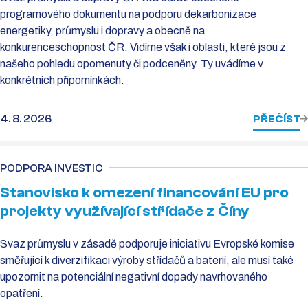
programového dokumentu na podporu dekarbonizace
energetiky, průmyslu i dopravy a obecně na
konkurenceschopnost ČR. Vidíme však i oblasti, které jsou z
našeho pohledu opomenuty či podceněny. Ty uvádíme v
konkrétních připomínkách.
4. 8. 2026
PŘEČÍST
PODPORA INVESTIC
Stanovisko k omezení financování EU pro
projekty využívající střídače z Číny
Svaz průmyslu v zásadě podporuje iniciativu Evropské komise
směřující k diverzifikaci výroby střídačů a baterií, ale musí také
upozornit na potenciální negativní dopady navrhovaného
opatření.