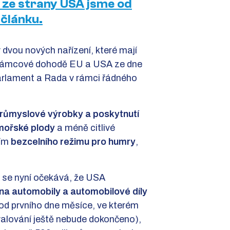
l ze strany USA jsme od
 článku.
 dvou nových nařízení, které mají
rámcové dohodě EU a USA ze dne
parlament a Rada v rámci řádného
průmyslové výrobky a poskytnutí
 mořské plody
a méně citlivé
ním
bezcelního režimu pro humry
,
 se nyní očekává, že USA
 na automobily a automobilové díly
 od prvního dne měsíce, ve kterém
hvalování ještě nebude dokončeno),