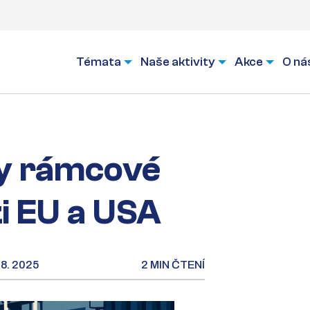
Témata
Naše aktivity
Akce
O ná
y rámcové
i EU a USA
 8. 2025
2 MIN ČTENÍ