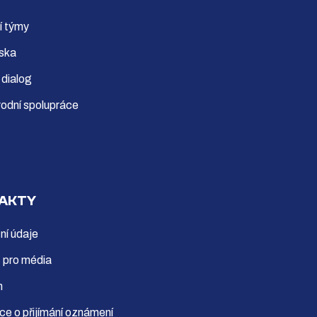
í týmy
ska
 dialog
odní spolupráce
AKTY
ní údaje
 pro média
m
ce o přijímání oznámení