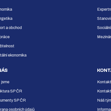
nomika
Expertn
rgetika
Stanovi
ort a obchod
Sociální
 práce
Mezinár
žitelnost
itální ekonomika
NÁS
KONT
 jsme
Kontakt
uktura SP ČR
Kontakt
umenty SP ČR
Náš tý
rana osobních údajů
Informa