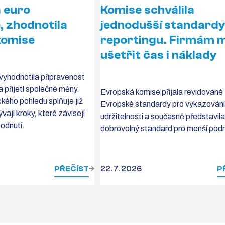
a euro
Komise schválila
, zhodnotila
jednodušší standard
komise
reportingu. Firmám m
ušetřit čas i náklady
vyhodnotila připravenost
 přijetí společné měny.
Evropská komise přijala revidované
ého pohledu splňuje již
Evropské standardy pro vykazování
vají kroky, které závisejí
udržitelnosti a současně představil
hodnutí.
dobrovolný standard pro menší podn
PŘEČÍST
22. 7. 2026
P