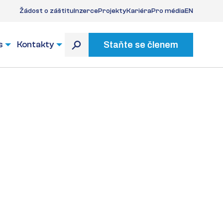
Žádost o záštitu
Inzerce
Projekty
Kariéra
Pro média
EN
s
Kontakty
Staňte se členem