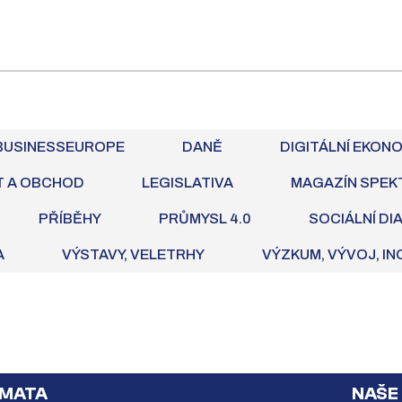
BUSINESSEUROPE
DANĚ
DIGITÁLNÍ EKON
T A OBCHOD
LEGISLATIVA
MAGAZÍN SPEK
PŘÍBĚHY
PRŮMYSL 4.0
SOCIÁLNÍ DI
A
VÝSTAVY, VELETRHY
VÝZKUM, VÝVOJ, I
MATA
NAŠE