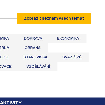
Zobrazit seznam všech témat
OMIKA
DOPRAVA
EKONOMIKA
TRUM
OBRANA
ALOG
STANOVISKA
SVAZ ŽIVĚ
NOVACE
VZDĚLÁVÁNÍ
 AKTIVITY