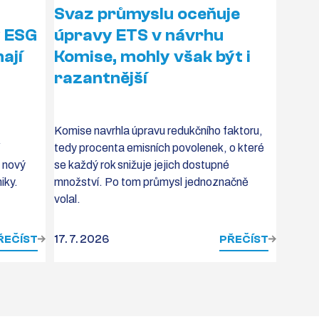
Svaz průmyslu oceňuje
y ESG
úpravy ETS v návrhu
ají
Komise, mohly však být i
razantnější
Komise navrhla úpravu redukčního faktoru,
tedy procenta emisních povolenek, o které
a nový
se každý rok snižuje jejich dostupné
iky.
množství. Po tom průmysl jednoznačně
volal.
ŘEČÍST
17. 7. 2026
PŘEČÍST