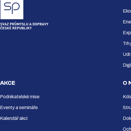
Eko
Ene
Exp
Trh
Udr
Dig
AKCE
O 
Podnikatelské mise
Kdo
Eventy a semináře
Str
Kalendář akcí
Dok
Och