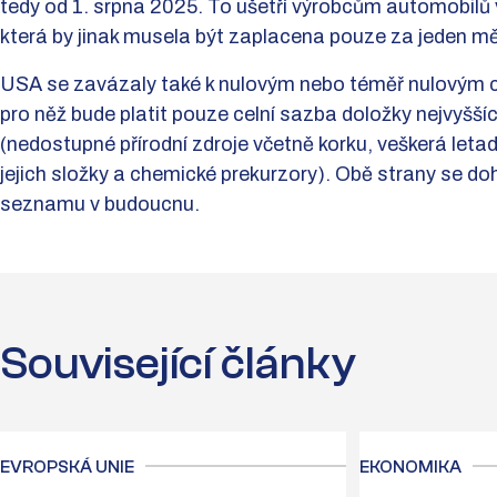
tedy od 1. srpna 2025. To ušetří výrobcům automobilů v
která by jinak musela být zaplacena pouze za jeden m
USA se zavázaly také k nulovým nebo téměř nulovým cl
pro něž bude platit pouze celní sazba doložky nejvyššíc
(nedostupné přírodní zdroje včetně korku, veškerá letadla
jejich složky a chemické prekurzory). Obě strany se do
seznamu v budoucnu.
Související články
EVROPSKÁ UNIE
EKONOMIKA