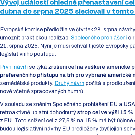
Vývoj událostí ohledně přenastavení ce
dubna do srpna 2025 sledovali v tomto
Evropská komise předložila ve čtvrtek 28. srpna návrhy
umožnit praktickou realizaci
Společného prohlášení
o 
21. srpna 2025. Nyní je musí schválit ještě Evropský 
legislativního postupu.
První návrh
se týká
zrušení cel na veškeré americké 
preferenčního přístupu na trh pro vybrané americké
zemědělské produkty.
Druhý návrh
počítá s prodlouže
nově včetně zpracovaných humrů.
V souladu se zněním Společného prohlášení EU a USA
retroaktivně uplatní dohodnutý
strop cel ve výši 15 %
z EU
. Toto snížení cel z 27,5 % na 15 % má být účinné
budou legislativní návrhy EU předloženy (byť jejich sc