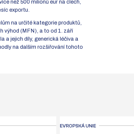
íce než 500 milionů eur na clech,
ěsíc exportu.
ům na určité kategorie produktů,
h výhod (MFN), a to od 1. září
 a jejich díly, generická léčiva a
hodly na dalším rozšiřování tohoto
EVROPSKÁ UNIE