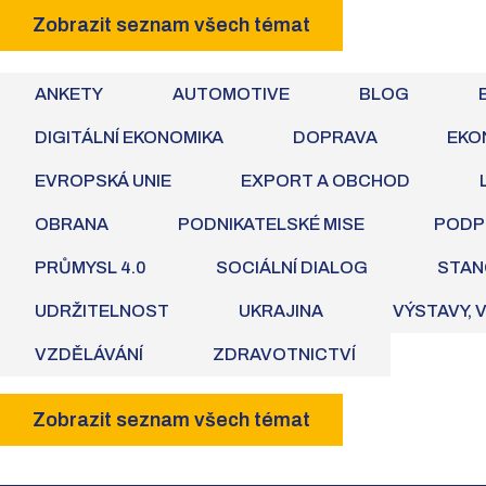
Zobrazit seznam všech témat
ANKETY
AUTOMOTIVE
BLOG
DIGITÁLNÍ EKONOMIKA
DOPRAVA
EKO
EVROPSKÁ UNIE
EXPORT A OBCHOD
OBRANA
PODNIKATELSKÉ MISE
PODP
PRŮMYSL 4.0
SOCIÁLNÍ DIALOG
STAN
UDRŽITELNOST
UKRAJINA
VÝSTAVY, 
VZDĚLÁVÁNÍ
ZDRAVOTNICTVÍ
Zobrazit seznam všech témat