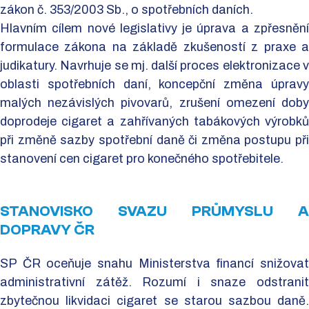
zákon č. 353/2003 Sb., o spotřebních daních.
Hlavním cílem nové legislativy je úprava a zpřesnění
formulace zákona na základě zkušeností z praxe a
judikatury. Navrhuje se mj. další proces elektronizace v
oblasti spotřebních daní, koncepční změna úpravy
malých nezávislých pivovarů, zrušení omezení doby
doprodeje cigaret a zahřívaných tabákových výrobků
při změně sazby spotřební daně či změna postupu při
stanovení cen cigaret pro konečného spotřebitele.
STANOVISKO SVAZU PRŮMYSLU A
DOPRAVY ČR
SP ČR oceňuje snahu Ministerstva financí snižovat
administrativní zátěž. Rozumí i snaze odstranit
zbytečnou likvidaci cigaret se starou sazbou daně.