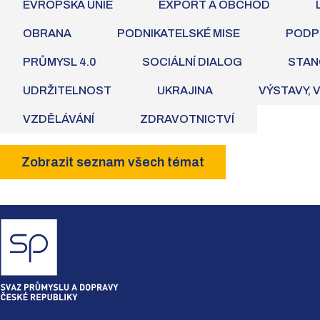
EVROPSKÁ UNIE
EXPORT A OBCHOD
OBRANA
PODNIKATELSKÉ MISE
PODP
PRŮMYSL 4.0
SOCIÁLNÍ DIALOG
STAN
UDRŽITELNOST
UKRAJINA
VÝSTAVY, 
VZDĚLÁVÁNÍ
ZDRAVOTNICTVÍ
Zobrazit seznam všech témat