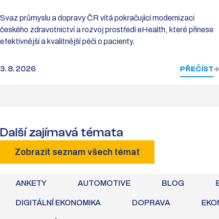
Svaz průmyslu a dopravy ČR vítá pokračující modernizaci
českého zdravotnictví a rozvoj prostředí eHealth, které přinese
efektivnější a kvalitnější péči o pacienty.
3. 8. 2026
PŘEČÍST
Další zajímavá témata
Zobrazit seznam všech témat
ANKETY
AUTOMOTIVE
BLOG
DIGITÁLNÍ EKONOMIKA
DOPRAVA
EKO