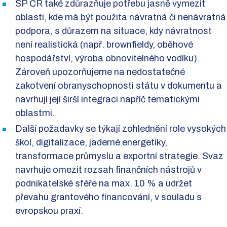
SP ČR také zdůrazňuje potřebu jasně vymezit
oblasti, kde má být použita návratná či nenávratná
podpora, s důrazem na situace, kdy návratnost
není realistická (např. brownfieldy, oběhové
hospodářství, výroba obnovitelného vodíku).
Zároveň upozorňujeme na nedostatečné
zakotvení obranyschopnosti státu v dokumentu a
navrhují její širší integraci napříč tematickými
oblastmi.
Další požadavky se týkají zohlednění role vysokých
škol, digitalizace, jaderné energetiky,
transformace průmyslu a exportní strategie. Svaz
navrhuje omezit rozsah finančních nástrojů v
podnikatelské sféře na max. 10 % a udržet
převahu grantového financování, v souladu s
evropskou praxí.