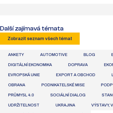
Další zajímavá témata
Zobrazit seznam všech témat
ANKETY
AUTOMOTIVE
BLOG
DIGITÁLNÍ EKONOMIKA
DOPRAVA
EKO
EVROPSKÁ UNIE
EXPORT A OBCHOD
OBRANA
PODNIKATELSKÉ MISE
PODP
PRŮMYSL 4.0
SOCIÁLNÍ DIALOG
STAN
UDRŽITELNOST
UKRAJINA
VÝSTAVY, 