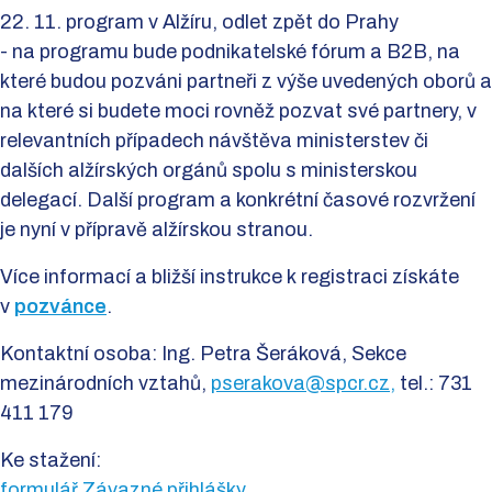
22. 11. program v Alžíru, odlet zpět do Prahy
- na programu bude podnikatelské fórum a B2B, na
které budou pozváni partneři z výše uvedených oborů a
na které si budete moci rovněž pozvat své partnery, v
relevantních případech návštěva ministerstev či
dalších alžírských orgánů spolu s ministerskou
delegací. Další program a konkrétní časové rozvržení
je nyní v přípravě alžírskou stranou.
Více informací a bližší instrukce k registraci získáte
v
pozvánce
.
Kontaktní osoba: Ing. Petra Šeráková, Sekce
mezinárodních vztahů,
pserakova@spcr.cz,
tel.: 731
411 179
Ke stažení:
formulář Závazné přihlášky