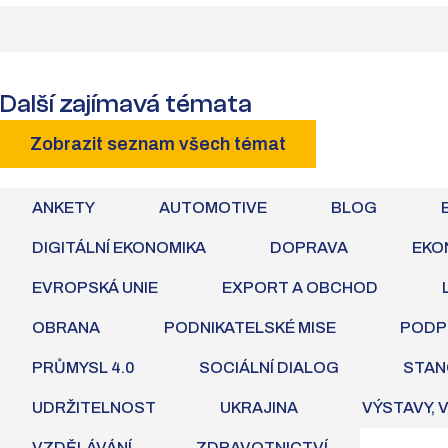
Další zajímavá témata
Zobrazit seznam všech témat
ANKETY
AUTOMOTIVE
BLOG
DIGITÁLNÍ EKONOMIKA
DOPRAVA
EKO
EVROPSKÁ UNIE
EXPORT A OBCHOD
OBRANA
PODNIKATELSKÉ MISE
PODP
PRŮMYSL 4.0
SOCIÁLNÍ DIALOG
STAN
UDRŽITELNOST
UKRAJINA
VÝSTAVY, 
VZDĚLÁVÁNÍ
ZDRAVOTNICTVÍ