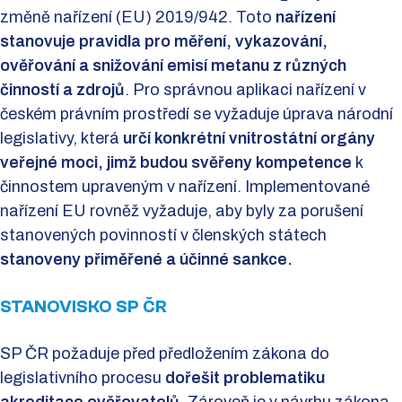
změně nařízení (EU) 2019/942. Toto
nařízení
stanovuje pravidla pro měření, vykazování,
ověřování a snižování emisí metanu z různých
činností a zdrojů
. Pro správnou aplikaci nařízení v
českém právním prostředí se vyžaduje úprava národní
legislativy, která
určí konkrétní vnitrostátní orgány
veřejné moci, jimž budou svěřeny kompetence
k
činnostem upraveným v nařízení. Implementované
nařízení EU rovněž vyžaduje, aby byly za porušení
stanovených povinností v členských státech
stanoveny přiměřené a účinné sankce.
STANOVISKO SP ČR
SP ČR požaduje před předložením zákona do
legislativního procesu
dořešit problematiku
akreditace ověřovatelů
. Zároveň je v návrhu zákona