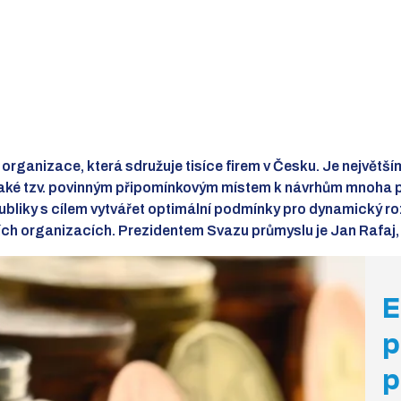
 organizace, která sdružuje tisíce firem v Česku. Je největ
také tzv. povinným připomínkovým místem k návrhům mnoha p
ubliky s cílem vytvářet optimální podmínky pro dynamický ro
ích organizacích. Prezidentem Svazu průmyslu je Jan Rafaj,
E
p
p