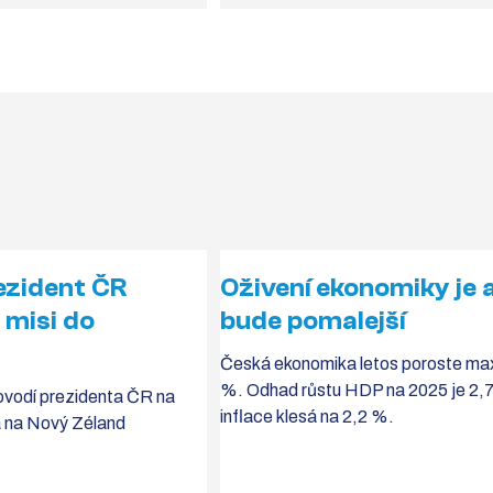
ezident ČR
Oživení ekonomiky je 
 misi do
bude pomalejší
Česká ekonomika letos poroste max
%. Odhad růstu HDP na 2025 je 2,
ovodí prezidenta ČR na
inflace klesá na 2,2 %.
 a na Nový Zéland