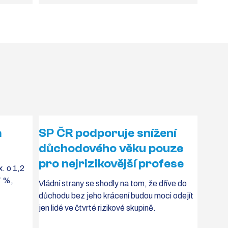
a
SP ČR podporuje snížení
důchodového věku pouze
pro nejrizikovější profese
. o 1,2
7 %,
Vládní strany se shodly na tom, že dříve do
důchodu bez jeho krácení budou moci odejít
jen lidé ve čtvrté rizikové skupině.