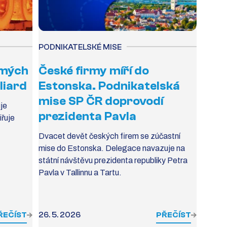
PODNIKATELSKÉ MISE
ímých
České firmy míří do
liard
Estonska. Podnikatelská
mise SP ČR doprovodí
je
prezidenta Pavla
iřuje
Dvacet devět českých firem se zúčastní
mise do Estonska. Delegace navazuje na
státní návštěvu prezidenta republiky Petra
Pavla v Tallinnu a Tartu.
ŘEČÍST
26. 5. 2026
PŘEČÍST