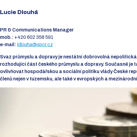
Lucie Dlouhá
PR & Communications Manager
mob.:
+420
602 358 591
e-mail:
ldlouha@spcr.cz
Svaz průmyslu a dopravy je nestátní dobrovolná nepolitická
rozhodující část českého průmyslu a dopravy. Současně je 
ovlivňovat hospodářskou a sociální politiku vlády České rep
členů nejen v tuzemsku, ale také v evropských a mezinárodn