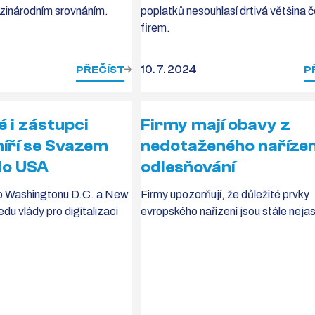
ezinárodním srovnáním.
poplatků nesouhlasí drtivá většina 
firem.
PŘEČÍST
10. 7. 2024
P
é i zástupci
Firmy mají obavy z
míří se Svazem
nedotaženého nařízen
do USA
odlesňování
o Washingtonu D.C. a New
Firmy upozorňují, že důležité prvky
du vlády pro digitalizaci
evropského nařízení jsou stále neja