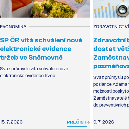
EKONOMIKA
ZDRAVOTNICTVÍ
SP ČR vítá schválení nové
Zdravotní 
elektronické evidence
dostat vět
tržeb ve Sněmovně
Zaměstnava
pozměňova
Svaz průmyslu vítá schválení nové
elektronické evidence tržeb.
Svaz průmyslu po
poslance Adama Vo
možnosti poskytov
Zaměstnavatelé b
do preventivních 
15. 7. 2026
PŘEČÍST
9. 7. 2026