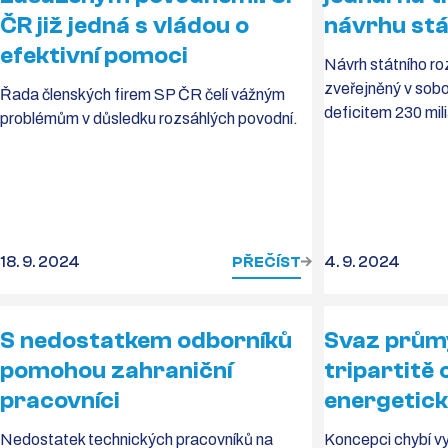
ČR již jedná s vládou o
návrhu stá
efektivní pomoci
Návrh státního ro
zveřejněný v sobo
Řada členských firem SP ČR čelí vážným
deficitem 230 mili
problémům v důsledku rozsáhlých povodní.
18. 9. 2024
PŘEČÍST
4. 9. 2024
S nedostatkem odborníků
Svaz průmy
pomohou zahraniční
tripartitě 
pracovníci
energetick
Nedostatek technických pracovníků na
Koncepci chybí v