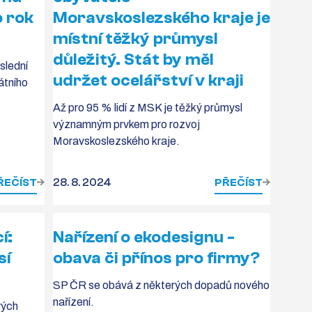
o rok
Moravskoslezského kraje je
místní těžký průmysl
důležitý. Stát by měl
slední
udržet ocelářství v kraji
átního
Až pro 95 % lidí z MSK je těžký průmysl
významným prvkem pro rozvoj
Moravskoslezského kraje.
ŘEČÍST
28. 8. 2024
PŘEČÍST
í:
Nařízení o ekodesignu -
sí
obava či přínos pro firmy?
SP ČR se obává z některých dopadů nového
nařízení.
vých