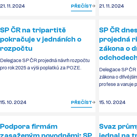
21. 11. 2024
PŘEČÍST
21. 11. 2024
SP ČR na tripartitě
SP ČR dnes
pokračuje v jednáních o
projedná r
rozpočtu
zákona o d
odchodech
Delegace SP ČR projedná návrh rozpočtu
pro rok 2025 a výši poplatků za POZE.
Delegace SP ČR c
zákona o dřívější
profese a varuje p
15. 10. 2024
PŘEČÍST
15. 10. 2024
Podpora firmám
Svaz prům
zasaženým povodněmi: SP
jednal na t