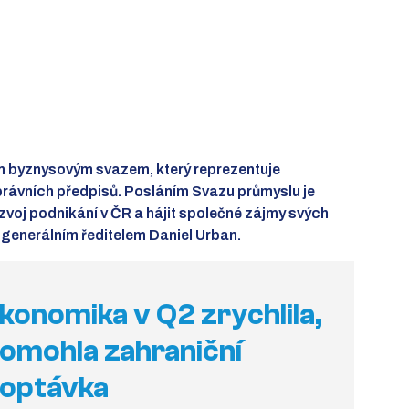
ším byznysovým svazem, který reprezentuje
rávních předpisů. Posláním Svazu průmyslu je
zvoj podnikání v ČR a hájit společné zájmy svých
 generálním ředitelem Daniel Urban.
konomika v Q2 zrychlila,
omohla zahraniční
optávka