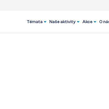
Témata
Naše aktivity
Akce
O ná