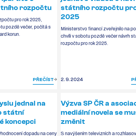
tního rozpočtu
státního rozpočtu pr
2025
zpočtu pro rok 2025,
tu pozdě večer, počítá s
Ministerstvo financí zveřejnilo na po
ard korun.
chvíli v sobotu pozdě večer návrh st
rozpočtu pro rok 2025.
PŘEČÍST
2. 9. 2024
P
slu jednal na
Výzva SP ČR a asociac
o státní
mediální novela se mu
é koncepci
změnit
yhodnocení dopadu na ceny
S navýšením televizních a rozhlaso