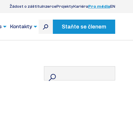
Žádost o záštitu
Inzerce
Projekty
Kariéra
Pro média
EN
s
Kontakty
Staňte se členem