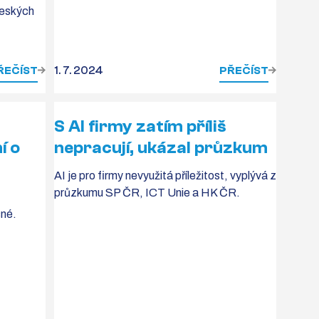
českých
ŘEČÍST
1. 7. 2024
PŘEČÍST
S AI firmy zatím příliš
í o
nepracují, ukázal průzkum
AI je pro firmy nevyužitá příležitost, vyplývá z
průzkumu SP ČR, ICT Unie a HK ČR.
sné.