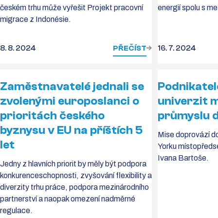
českém trhu může vyřešit Projekt pracovní
energií spolu s m
migrace z Indonésie.
8. 8. 2024
PŘEČÍST
16. 7. 2024
Zaměstnavatelé jednali se
Podnikatel
zvolenými europoslanci o
univerzit 
prioritách českého
průmyslu 
byznysu v EU na příštích 5
Mise doprovází d
let
Yorku místopředse
Ivana Bartoše.
Jedny z hlavních priorit by měly být podpora
konkurenceschopnosti, zvyšování flexibility a
diverzity trhu práce, podpora mezinárodního
partnerství a naopak omezení nadměrné
regulace.