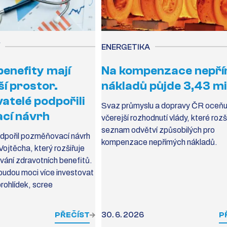
ENERGETIKA
benefity mají
Na kompenzace nepř
ší prostor.
nákladů půjde 3,43 mi
telé podpořili
Svaz průmyslu a dopravy ČR oceňu
cí návrh
včerejší rozhodnutí vlády, které rozš
seznam odvětví způsobilých pro
dpořil pozměňovací návrh
kompenzace nepřímých nákladů.
jtěcha, který rozšiřuje
ání zdravotních benefitů.
udou moci více investovat
prohlídek, scree
PŘEČÍST
30. 6. 2026
P