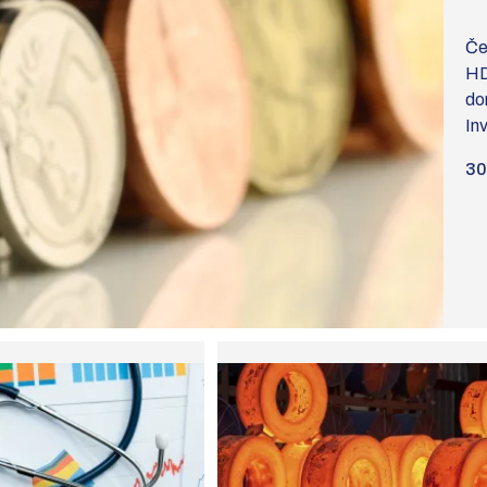
Če
HD
do
Inv
30