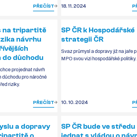
PŘEČÍST
18. 11. 2024
P
 na tripartitě
SP ČR k Hospodářské
izika návrhu
strategii ČR
řívějších
Svaz průmysl a dopravy již na jaře p
 do důchodu
MPO svou vizi hospodářské politiky.
hce projednat návrh
m důchodu pro náročné
řed riziky.
PŘEČÍST
10. 10. 2024
P
yslu a dopravy
SP ČR bude ve středu
ripartitě o
jednat s vládou o náv