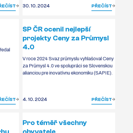
ŘEČÍST
30. 10. 2024
PŘEČÍST
SP ČR ocenil nejlepší
projekty Ceny za Průmysl
4.0
ředal
V roce 2024 Svaz průmyslu vyhlašoval Ceny
za Průmysl 4.0 ve spolupráci se Slovenskou
alianciou pre inovatívnu ekonomiku (SAPIE).
ŘEČÍST
4. 10. 2024
PŘEČÍST
Pro téměř všechny
rhu
obyvatele