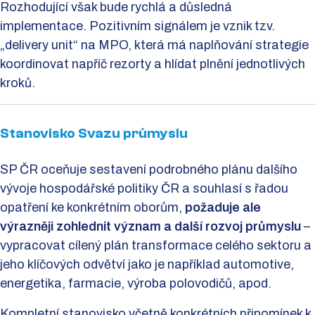
Rozhodující však bude rychlá a důsledná
implementace. Pozitivním signálem je vznik tzv.
„delivery unit“ na MPO, která má naplňování strategie
koordinovat napříč rezorty a hlídat plnění jednotlivých
kroků.
Stanovisko Svazu průmyslu
SP ČR oceňuje sestavení podrobného plánu dalšího
vývoje hospodářské politiky ČR a souhlasí s řadou
opatření ke konkrétním oborům,
požaduje ale
výrazněji zohlednit význam a další rozvoj průmyslu
–
vypracovat cílený plán transformace celého sektoru a
jeho klíčových odvětví jako je například automotive,
energetika, farmacie, výroba polovodičů, apod.
Kompletní stanovisko včetně konkrétních připomínek k