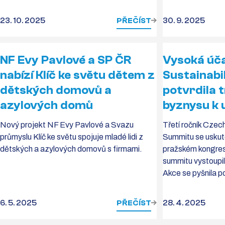
23. 10. 2025
PŘEČÍST
30. 9. 2025
NF Evy Pavlové a SP ČR
Vysoká úč
nabízí Klíč ke světu dětem z
Sustainabi
dětských domovů a
potvrdila 
azylových domů
byznysu k 
Nový projekt NF Evy Pavlové a Svazu
Třetí ročník Czech
průmyslu Klíč ke světu spojuje mladé lidi z
Summitu se uskute
dětských a azylových domovů s firmami.
pražském kongre
summitu vystoupil
Akce se pyšnila 
6. 5. 2025
PŘEČÍST
28. 4. 2025