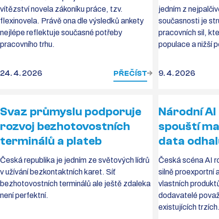
vítězství novela zákoníku práce, tzv.
jedním z nejpalči
flexinovela. Právě ona dle výsledků ankety
současnosti je st
nejlépe reflektuje současné potřeby
pracovních sil, kt
pracovního trhu.
populace a nižší 
24. 4. 2026
PŘEČÍST
9. 4. 2026
Svaz průmyslu podporuje
Národní AI
rozvoj bezhotovostních
spouští ma
terminálů a plateb
data odhal
Česká republika je jedním ze světových lídrů
Česká scéna AI r
v užívání bezkontaktních karet. Síť
silně proexportní 
bezhotovostních terminálů ale ještě zdaleka
vlastních produkt
není perfektní.
dodavatelé považuj
existujících trzích