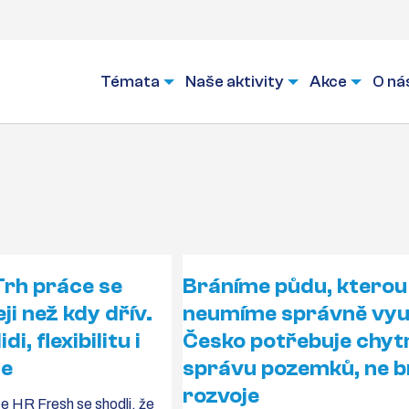
Témata
Naše aktivity
Akce
O ná
Trh práce se
Bráníme půdu, kterou
ji než kdy dřív.
neumíme správně vyu
di, flexibilitu i
Česko potřebuje chyt
ce
správu pozemků, ne 
rozvoje
e HR Fresh se shodli, že