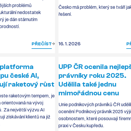
vějších problémů
Česko má problém, který se tváří ja
rukturální nedostatek
řešení.
erý je dán stárnutím
porodností.
PŘEČÍST
16. 1. 2026
P
 platforma
UPP ČR ocenila nejlepš
pu české AI,
právníky roku 2025.
ují raketový růst
Udělila také jednu
mimořádnou cenu
oste raketovým tempem, je
a orientovaná na vývoj
Unie podnikových právníků ČR uděli
ů. Za největší výzvu AI
ocenění Podnikový právník 2025 vý
í získávání klientů na již
osobnostem, které posouvají firemn
.
praxi v Česku kupředu.