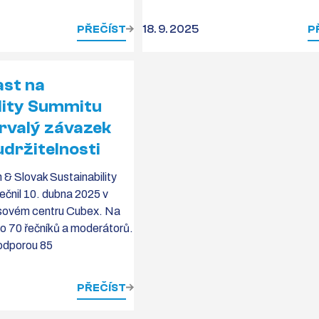
PŘEČÍST
18. 9. 2025
P
ast na
lity Summitu
trvalý závazek
udržitelnosti
 & Slovak Sustainability
čnil 10. dubna 2025 v
sovém centru Cubex. Na
o 70 řečníků a moderátorů.
podporou 85
PŘEČÍST