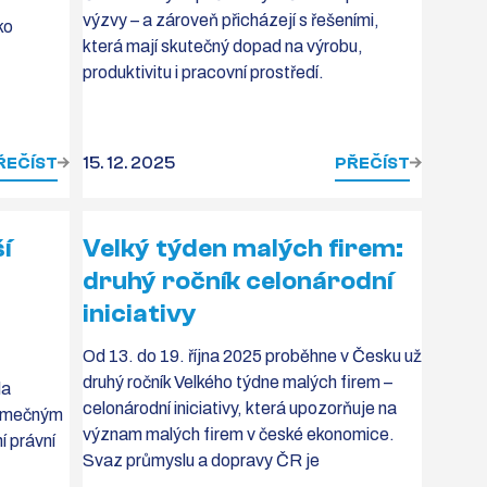
výzvy – a zároveň přicházejí s řešeními,
ko
která mají skutečný dopad na výrobu,
produktivitu i pracovní prostředí.
ŘEČÍST
15. 12. 2025
PŘEČÍST
í
Velký týden malých firem:
druhý ročník celonárodní
iniciativy
Od 13. do 19. října 2025 proběhne v Česku už
druhý ročník Velkého týdne malých firem –
la
celonárodní iniciativy, která upozorňuje na
jimečným
význam malých firem v české ekonomice.
í právní
Svaz průmyslu a dopravy ČR je