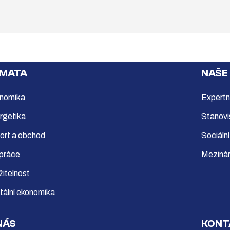
MATA
NAŠE
nomika
Expertn
rgetika
Stanovi
ort a obchod
Sociální
 práce
Mezinár
žitelnost
itální ekonomika
NÁS
KONT