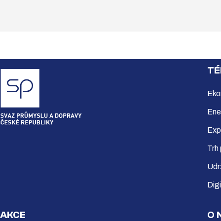
TÉ
Eko
Ene
Exp
Trh
Udr
Dig
AKCE
O 