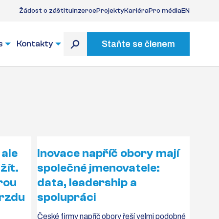
Žádost o záštitu
Inzerce
Projekty
Kariéra
Pro média
EN
s
Kontakty
Staňte se členem
 ale
Inovace napříč obory mají
žít.
společné jmenovatele:
rou
data, leadership a
brzdu
spolupráci
České firmy napříč obory řeší velmi podobné