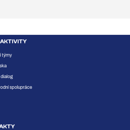
 AKTIVITY
í týmy
ska
 dialog
odní spolupráce
AKTY