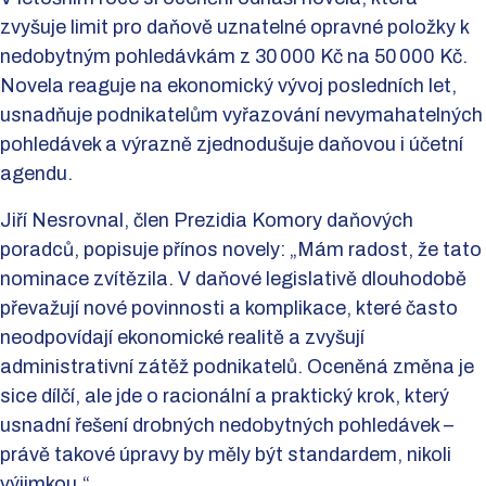
zvyšuje limit pro daňově uznatelné opravné položky k
nedobytným pohledávkám z 30 000 Kč na 50 000 Kč.
Novela reaguje na ekonomický vývoj posledních let,
usnadňuje podnikatelům vyřazování nevymahatelných
pohledávek a výrazně zjednodušuje daňovou i účetní
agendu.
Jiří Nesrovnal, člen Prezidia Komory daňových
poradců, popisuje přínos novely: „Mám radost, že tato
nominace zvítězila. V daňové legislativě dlouhodobě
převažují nové povinnosti a komplikace, které často
neodpovídají ekonomické realitě a zvyšují
administrativní zátěž podnikatelů. Oceněná změna je
sice dílčí, ale jde o racionální a praktický krok, který
usnadní řešení drobných nedobytných pohledávek –
právě takové úpravy by měly být standardem, nikoli
výjimkou.“