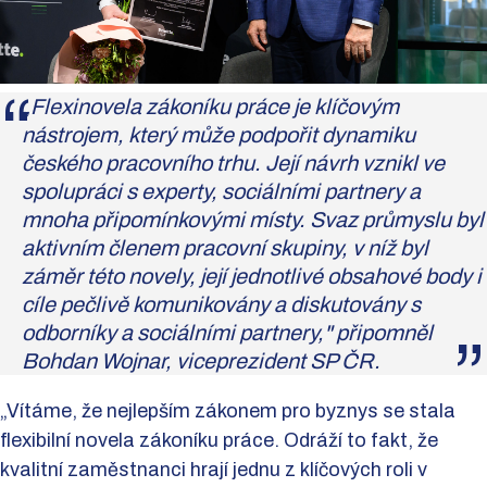
„Flexinovela zákoníku práce je klíčovým
nástrojem, který může podpořit dynamiku
českého pracovního trhu. Její návrh vznikl ve
spolupráci s experty, sociálními partnery a
mnoha připomínkovými místy. Svaz průmyslu byl
aktivním členem pracovní skupiny, v níž byl
záměr této novely, její jednotlivé obsahové body i
cíle pečlivě komunikovány a diskutovány s
odborníky a sociálními partnery," připomněl
Bohdan Wojnar, viceprezident SP ČR.
„Vítáme, že nejlepším zákonem pro byznys se stala
flexibilní novela zákoníku práce. Odráží to fakt, že
kvalitní zaměstnanci hrají jednu z klíčových roli v