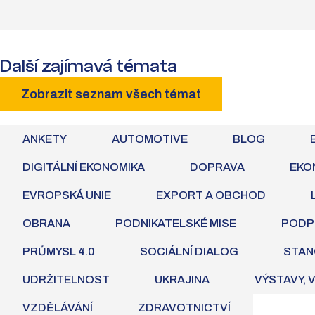
Další zajímavá témata
Zobrazit seznam všech témat
ANKETY
AUTOMOTIVE
BLOG
DIGITÁLNÍ EKONOMIKA
DOPRAVA
EKO
EVROPSKÁ UNIE
EXPORT A OBCHOD
OBRANA
PODNIKATELSKÉ MISE
PODP
PRŮMYSL 4.0
SOCIÁLNÍ DIALOG
STAN
UDRŽITELNOST
UKRAJINA
VÝSTAVY, 
VZDĚLÁVÁNÍ
ZDRAVOTNICTVÍ