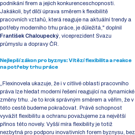
podnikání firem a jejich konkurenceschopnosti.
Jakákoli, byť dílčí úprava směrem k flexibilitě
pracovních vztahů, která reaguje na aktuální trendy a
potřeby moderního trhu práce, je důležitá," doplnil
František Chaloupecký
, viceprezident Svazu
průmyslu a dopravy ČR.
Nejlepší zákon pro byznys: Vítězí flexibilita a reakce
na potřeby trhu práce
„Flexinovela ukazuje, že i v citlivé oblasti pracovního
práva lze hledat moderní řešení reagující na dynamické
změny trhu. Je to krok správným směrem a věřím, že v
této cestě budeme pokračovat. Právě schopnost
vyvážit flexibilitu a ochranu považujeme za největší
přínos této novely. Vyšší míra flexibility je totiž
nezbytná pro podporu inovativních forem byznysu, bez