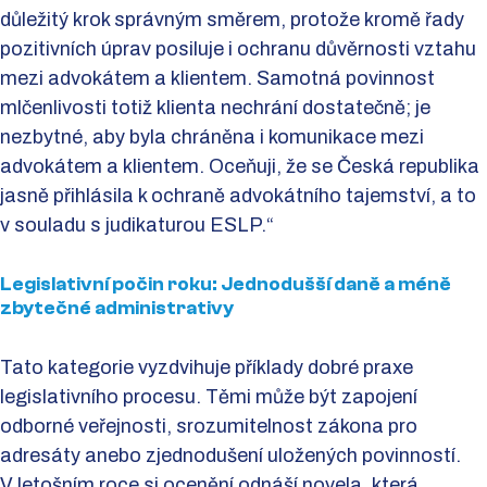
důležitý krok správným směrem, protože kromě řady
pozitivních úprav posiluje i ochranu důvěrnosti vztahu
mezi advokátem a klientem. Samotná povinnost
mlčenlivosti totiž klienta nechrání dostatečně; je
nezbytné, aby byla chráněna i komunikace mezi
advokátem a klientem. Oceňuji, že se Česká republika
jasně přihlásila k ochraně advokátního tajemství, a to
v souladu s judikaturou ESLP.“
Legislativní počin roku: Jednodušší daně a méně
zbytečné administrativy
Tato kategorie vyzdvihuje příklady dobré praxe
legislativního procesu. Těmi může být zapojení
odborné veřejnosti, srozumitelnost zákona pro
adresáty anebo zjednodušení uložených povinností.
V letošním roce si ocenění odnáší novela, která