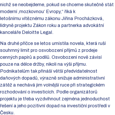
nichž se neobejdeme, pokud se chceme skutečně stát
moderní ‚mozkovnou‘ Evropy,“ říká k
letošnímu vítěznému zákonu Jiřina Procházková,
lídryně projektu Zákon roku a partnerka advokátní
kanceláře Deloitte Legal.
Na druhé příčce se letos umístila novela, která ruší
souhrnný limit pro osvobození příjmů z prodeje
cenných papírů a podílů. Osvobození nově závisí
pouze na délce držby, nikoli na výši příjmu.
Podnikatelům tak přináší větší předvídatelnost
daňových dopadů, výrazně snižuje administrativní
zátěž a nechává jim volnější ruce při strategickém
rozhodování o investicích. Podle organizátorů
projektu je třeba vyzdvihnout zejména jednoduchost
řešení a jeho pozitivní dopad na investiční prostředí v
Česku.