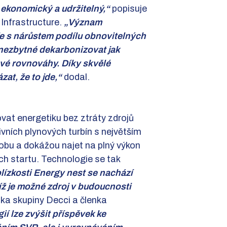
í, ekonomický a udržitelný,“
popisuje
Infrastructure.
„Význam
uje s nárůstem podílu obnovitelných
nezbytné dekarbonizovat jak
ové rovnováhy. Díky skvělé
at, že to jde,“
dodal.
vat energetiku bez ztráty zdrojů
vních plynových turbín s největším
dobu a dokážou najet na plný výkon
ch startu. Technologie se tak
blízkosti Energy nest se nachází
íž je možné zdroj v budoucnosti
lka skupiny Decci a členka
í lze zvýšit příspěvek ke