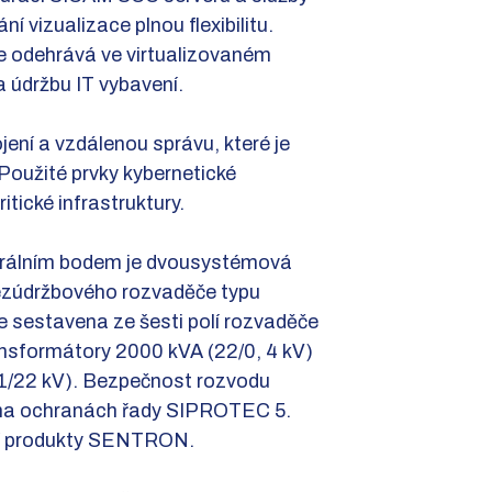
 vizualizace plnou flexibilitu.
e odehrává ve virtualizovaném
a údržbu IT vybavení.
ení a vzdálenou správu, které je
užité prvky kybernetické
tické infrastruktury.
ntrálním bodem je dvousystémová
 bezúdržbového rozvaděče typu
 sestavena ze šesti polí rozvaděče
nsformátory 2000 kVA (22/0, 4 kV)
11/22 kV). Bezpečnost rozvodu
ý na ochranách řady SIPROTEC 5.
ání produkty SENTRON.