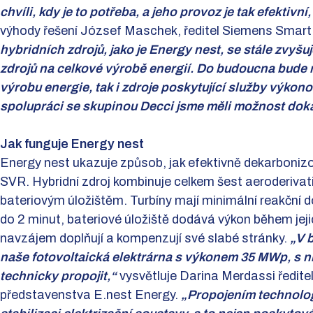
chvíli, kdy je to potřeba, a jeho provoz je tak efektivn
výhody řešení József Maschek, ředitel Siemens Smart 
hybridních zdrojů, jako je Energy nest, se stále zvyš
zdrojů na celkové výrobě energií. Do budoucna bude 
výrobu energie, tak i zdroje poskytující služby výkon
spolupráci se skupinou Decci jsme měli možnost dokáz
Jak funguje Energy nest
Energy nest ukazuje způsob, jak efektivně dekarbonizo
SVR. Hybridní zdroj kombinuje celkem šest aeroderivati
bateriovým úložištěm. Turbíny mají minimální reakční 
do 2 minut, bateriové úložiště dodává výkon během jeji
navzájem doplňují a kompenzují své slabé stránky.
„V 
naše fotovoltaická elektrárna s výkonem 35 MWp, s n
technicky propojit,“
vysvětluje Darina Merdassi ředite
představenstva E.nest Energy.
„Propojením technologi