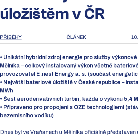
úložištěm v ČR
PŘÍBĚHY
ČLÁNEK
10.
• Unikátní hybridní zdroj energie pro služby výkono
Mělníka – celkový instalovaný výkon včetně bateriové
provozovatel E.nest Energy a. s. (součást energetic
• Největší bateriové úložiště v České republice – ins
MWh
• Šest aeroderivativních turbín, každá o výkonu 5,4
• Připraveno pro propojení s OZE technologiemi (stá
bezemisního vodíku)
Dnes byl ve Vraňanech u Mělníka oficiálně představen u