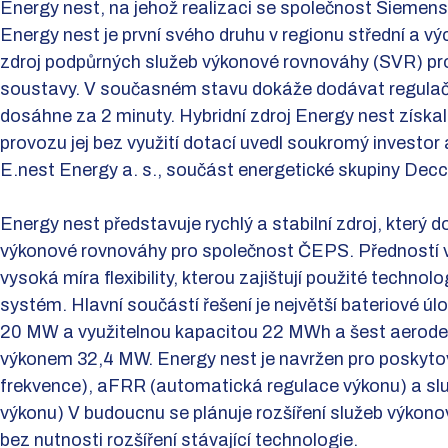
Energy nest, na jehož realizaci se společnost Siemens 
Energy nest je první svého druhu v regionu střední a vý
zdroj podpůrných služeb výkonové rovnováhy (SVR) pro 
soustavy. V současném stavu dokáže dodávat regulač
dosáhne za 2 minuty. Hybridní zdroj Energy nest získa
provozu jej bez využití dotací uvedl soukromý investor
E.nest Energy a. s., součást energetické skupiny Decci
Energy nest představuje rychlý a stabilní zdroj, který 
výkonové rovnováhy pro společnost ČEPS. Předností v
vysoká míra flexibility, kterou zajištují použité technolo
systém. Hlavní součástí řešení je největší bateriové ú
20 MW a využitelnou kapacitou 22 MWh a šest aeroderi
výkonem 32,4 MW. Energy nest je navržen pro poskyto
frekvence), aFRR (automatická regulace výkonu) a s
výkonu) V budoucnu se plánuje rozšíření služeb výkon
bez nutnosti rozšíření stávající technologie.