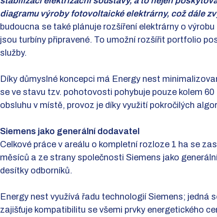
stabilizaci elektrizační soustavy, a to nejen poskyto
diagramu výroby fotovoltaické elektrárny, což dále zv
budoucna se také plánuje rozšíření elektrárny o výrobu
jsou turbíny připravené. To umožní rozšířit portfolio 
služby.
Díky důmyslné koncepci má Energy nest minimalizovano
se ve stavu tzv. pohotovosti pohybuje pouze kolem 60 
obsluhu v místě, provoz je díky využití pokročilých algo
Siemens jako generální dodavatel
Celkové práce v areálu o kompletní rozloze 1 ha se z
měsíců a ze strany společnosti Siemens jako generální
desítky odborníků.
Energy nest využívá řadu technologií Siemens; jedná se
zajišťuje kompatibilitu se všemi prvky energetického ce