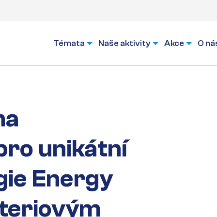
Témata
Naše aktivity
Akce
O ná
na
pro unikátní
gie Energy
ateriovým