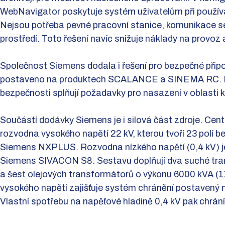
WebNavigator poskytuje systém uživatelům při používání
Nejsou potřeba pevné pracovní stanice, komunikace s
prostředí. Toto řešení navíc snižuje náklady na provoz 
Společnost Siemens dodala i řešení pro bezpečné připoj
postaveno na produktech SCALANCE a SINEMA RC. Po
bezpečnosti splňují požadavky pro nasazení v oblasti kri
Součástí dodávky Siemens je i silová část zdroje. Ce
rozvodna vysokého napětí 22 kV, kterou tvoří 23 polí
Siemens NXPLUS. Rozvodna nízkého napětí (0,4 kV) je
Siemens SIVACON S8. Sestavu doplňují dva suché tra
a šest olejových transformátorů o výkonu 6000 kVA (
vysokého napětí zajišťuje systém chránění postaven
Vlastní spotřebu na napěťové hladině 0,4 kV pak chr