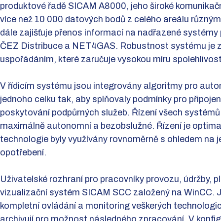
produktové řadě SICAM A8000, jeho široké komunikač
více než 10 000 datových bodů z celého areálu různým
dále zajišťuje přenos informací na nadřazené systémy
ČEZ Distribuce a NET4GAS. Robustnost systému je z
uspořádáním, které zaručuje vysokou míru spolehlivost
V řídicím systému jsou integrovány algoritmy pro autom
jednoho celku tak, aby splňovaly podmínky pro připojen
poskytování podpůrných služeb. Řízení všech systémů 
maximálně autonomní a bezobslužné. Řízení je optima
technologie byly využívány rovnoměrně s ohledem na j
opotřebení.
Uživatelské rozhraní pro pracovníky provozu, údržby, p
vizualizační systém SICAM SCC založený na WinCC. Je
kompletní ovládání a monitoring veškerých technolog
archivují pro možnost následného zpracování. V konfi