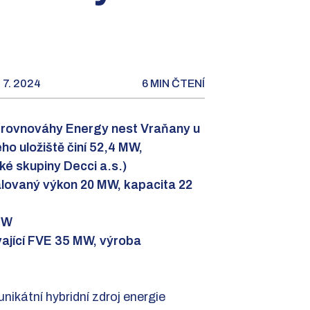
 7. 2024
6 MIN ČTENÍ
vé rovnováhy Energy nest Vraňany u
ho uložiště činí 52,4 MW,
ké skupiny Decci a.s.)
talovaný výkon 20 MW, kapacita 22
 MW
vající FVE 35 MW, výroba
nikátní hybridní zdroj energie