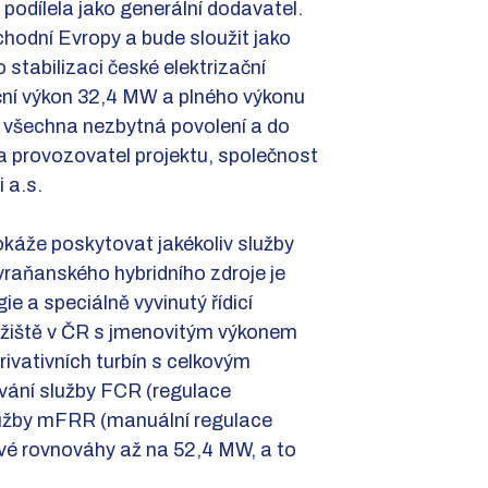
podílela jako generální dodavatel.
chodní Evropy a bude sloužit jako
stabilizaci české elektrizační
ní výkon 32,4 MW a plného výkonu
l všechna nezbytná povolení a do
 a provozovatel projektu, společnost
 a.s.
dokáže poskytovat jakékoliv služby
raňanského hybridního zdroje je
gie a speciálně vyvinutý řídicí
ložiště v ČR s jmenovitým výkonem
vativních turbín s celkovým
vání služby FCR (regulace
lužby mFRR (manuální regulace
ové rovnováhy až na 52,4 MW, a to