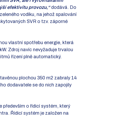
váním SVR, ale i vyrovnáváním
ýší efektivitu provozu,“
dodává. Do
 zeleného vodíku, na jehož spalování
poskytovaných SVR o tzv. záporné
u vlastní spotřebu energie, která
kW. Zdroj navíc nevyžaduje trvalou
ritmů řízení plně automatický.
astavěnou plochou 350 m2 zabraly 14
ho dodavatele se do nich zapojily
 především o řídicí systém, který
ntra. Řídicí systém je založen na