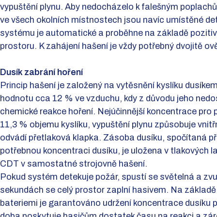
vypuštění plynu. Aby nedocházelo k falešným poplach
ve všech okolních místnostech jsou navíc umístěné det
systému je automatické a proběhne na základě poziti
prostoru. K zahájení hašení je vždy potřebný dvojitě o
Dusík zabrání hoření
Princip hašení je založený na vytěsnění kyslíku dusík
hodnotu cca 12 % ve vzduchu, kdy z důvodu jeho nedo
chemické reakce hoření. Nejúčinnější koncentrace pro p
11,3 % objemu kyslíku, vypuštění plynu způsobuje vnitřn
odvádí přetlaková klapka. Zásoba dusíku, spočítaná př
potřebnou koncentraci dusíku, je uložena v tlakových 
CDT v samostatné strojovně hašení.
Pokud systém detekuje požár, spustí se světelná a zv
sekundách se celý prostor zaplní hasivem. Na základě 
bateriemi je garantováno udržení koncentrace dusíku 
doba poskytuje hasičům dostatek času na reakci a zár