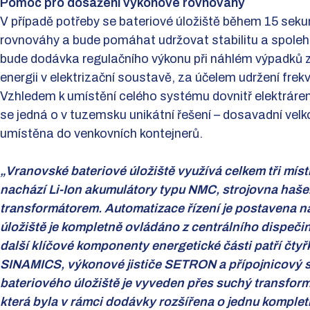
Pomoc pro dosažení výkonové rovnováhy
V případě potřeby se bateriové úložiště během 15 seku
rovnováhy a bude pomáhat udržovat stabilitu a spolehli
bude dodávka regulačního výkonu při náhlém výpadků 
energii v elektrizační soustavě, za účelem udržení fre
Vzhledem k umístění celého systému dovnitř elektrárens
se jedná o v tuzemsku unikátní řešení – dosavadní velk
umístěna do venkovních kontejnerů.
„Vranovské bateriové úložiště využívá celkem tři míst
nachází Li-Ion akumulátory typu NMC, strojovna haše
transformátorem. Automatizace řízení je postavena n
úložiště je kompletně ovládáno z centrálního dispeči
další klíčové komponenty energetické části patří čt
SINAMICS, výkonové jističe SETRON a přípojnicový
bateriového úložiště je vyveden přes suchý transform
která byla v rámci dodávky rozšířena o jednu komple