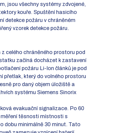
ům, jsou všechny systémy zdvojené,
ektory kouře. Spuštění hasicího
vní detekce požáru v chráněném
věřený vzorek detekce požáru.
em z celého chráněného prostoru pod
statku začíná docházet k zastavení
otlačení požáru Li-Ion článků je pod
í přetlak, který do volného prostoru
esně pro daný objem úložiště a
lahvích systému Siemens Sinorix
uková evakuační signalizace. Po 60
měření těsnosti místnosti s
po dobu minimálně 30 minut. Tato
oveň zamezuje vznícení baterií.