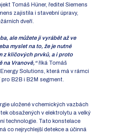
rojekt Tomáš Hüner, ředitel Siemens
ns zajistila i stavební úpravy,
žárních dveří.
a, ale můžete ji vyrábět až ve
řeba myslet na to, že je nutné
ím z klíčových prvků, a i proto
tě na Vranově,“
říká Tomáš
Energy Solutions, která má v rámci
ní pro B2B i B2M segment.
ergie uložené v chemických vazbách
átek obsažených v elektrolytu a velký
ení technologie. Tato konstelace
ná co nejrychlejší detekce a účinná