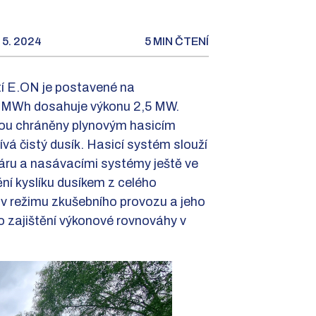
 5. 2024
5 MIN ČTENÍ
tí E.ON je postavené na
5 MWh dosahuje výkonu 2,5 MW.
jsou chráněny plynovým hasicím
vá čistý dusík. Hasicí systém slouží
žáru a nasávacími systémy ještě ve
ění kyslíku dusíkem z celého
e v režimu zkušebního provozu a jeho
 zajištění výkonové rovnováhy v