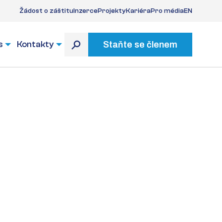
Žádost o záštitu
Inzerce
Projekty
Kariéra
Pro média
EN
s
Kontakty
Staňte se členem