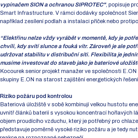
vypínačem SION a ochranou SIPROTEC"
, popisuje p
Smart Infrastructure. V rámci dodávky společnost Sieme
například zesílení podlah a instalaci příček nebo protipo
“Elektřinu nelze vždy vyrábět v momentě, kdy je potřeb
chvíli, kdy svítí slunce a fouká vítr. Zároveň je ale pot
udržovat stabilitu v distribuční síti. Flexibilita je jedn
musíme investovat do staveb jako je bateriové uložiš
Kocourek senior projekt manažer ve společnosti E.ON 
skupiny E.ON na starost zajištění energetických řeše
Riziko požáru pod kontrolou
Bateriová úložiště v sobě kombinují velkou hustotu en
uvnitř článků baterií s vysokou koncentrací hořlavých l
objem proudícího vzduchu, který je potřebný pro chlaz
představuje poměrně vysoké riziko požáru a je tedy nut
reakce na rozpoznané nebezpečí.