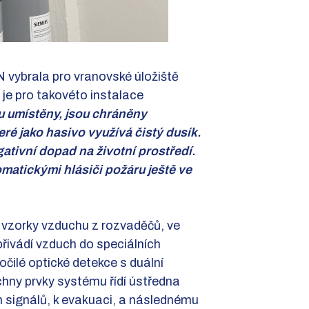
N vybrala pro vranovské úložiště
 je pro takovéto instalace
ou umístěny, jsou chráněny
é jako hasivo využívá čistý dusík.
ativní dopad na životní prostředí.
matickými hlásiči požáru ještě ve
 vzorky vzduchu z rozvaděčů, ve
přivádí vzduch do speciálních
čilé optické detekce s duální
chny prvky systému řídí ústředna
h signálů, k evakuaci, a následnému