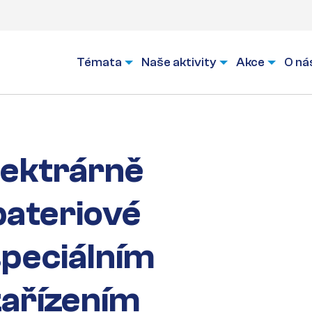
Témata
Naše aktivity
Akce
O ná
lektrárně
bateriové
speciálním
zařízením