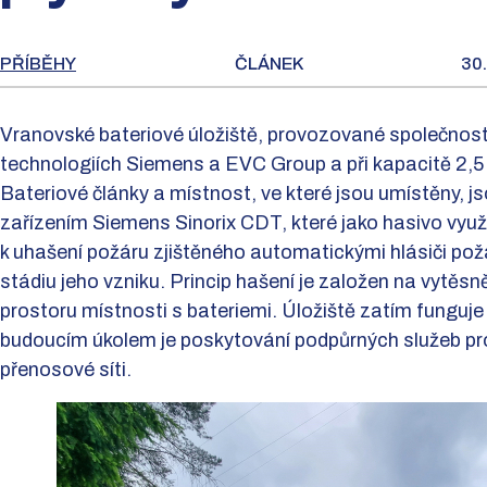
PŘÍBĚHY
ČLÁNEK
30.
Vranovské bateriové úložiště, provozované společnos
technologiích Siemens a EVC Group a při kapacitě 2,
Bateriové články a místnost, ve které jsou umístěny, 
zařízením Siemens Sinorix CDT, které jako hasivo využí
k uhašení požáru zjištěného automatickými hlásiči po
stádiu jeho vzniku. Princip hašení je založen na vytěsn
prostoru místnosti s bateriemi. Úložiště zatím funguj
budoucím úkolem je poskytování podpůrných služeb pro
přenosové síti.