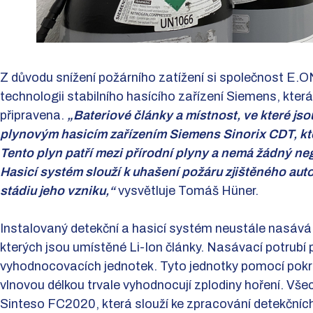
Z důvodu snížení požárního zatížení si společnost E.O
technologii stabilního hasícího zařízení Siemens, která
připravena.
„Bateriové články a místnost, ve které js
plynovým hasicím zařízením Siemens Sinorix CDT, kter
Tento plyn patří mezi přírodní plyny a nemá žádný neg
Hasicí systém slouží k uhašení požáru zjištěného auto
stádiu jeho vzniku,“
vysvětluje Tomáš Hüner.
Instalovaný detekční a hasicí systém neustále nasává
kterých jsou umístěné Li-Ion články. Nasávací potrubí 
vyhodnocovacích jednotek. Tyto jednotky pomocí pokro
vlnovou délkou trvale vyhodnocují zplodiny hoření. Vše
Sinteso FC2020, která slouží ke zpracování detekčníc