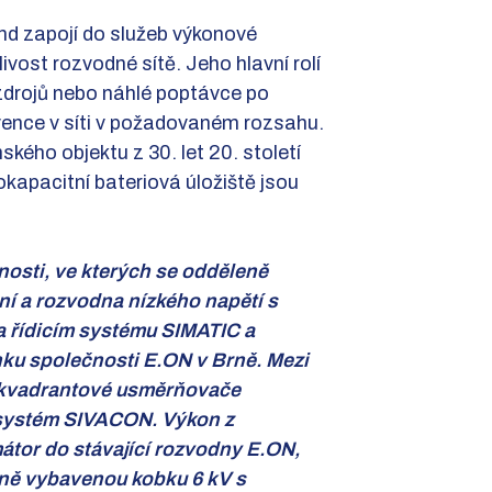
nd zapojí do služeb výkonové
vost rozvodné sítě. Jeho hlavní rolí
zdrojů nebo náhlé poptávce po
kvence v síti v požadovaném rozsahu.
kého objektu z 30. let 20. století
okapacitní bateriová úložiště jsou
nosti, ve kterých se odděleně
ní a rozvodna nízkého napětí s
a řídicím systému SIMATIC a
nku společnosti E.ON v Brně. Mezi
yřkvadrantové usměrňovače
 systém SIVACON. Výkon z
átor do stávající rozvodny E.ON,
tně vybavenou kobku 6 kV s