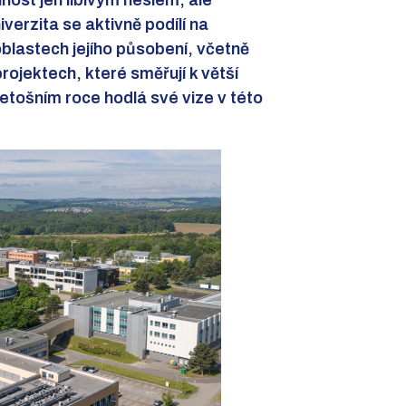
nost jen líbivým heslem, ale
verzita se aktivně podílí na
blastech jejího působení, včetně
ojektech, které směřují k větší
v letošním roce hodlá své vize v této