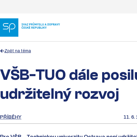
Zpět na téma
VŠB-TUO dále posil
udržitelný rozvoj
PŘÍBĚHY
11. 6