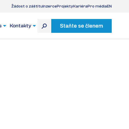
Žádost o záštitu
Inzerce
Projekty
Kariéra
Pro média
EN
s
Kontakty
Staňte se členem