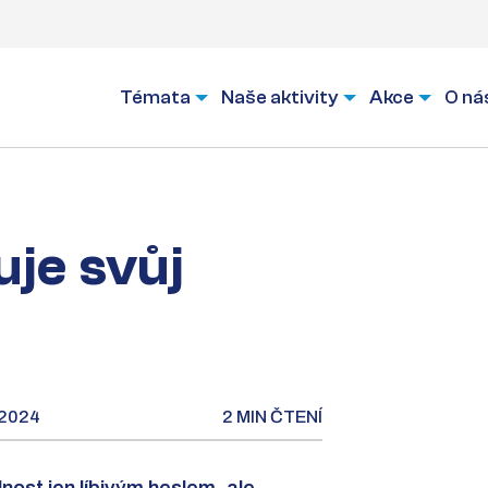
Témata
Naše aktivity
Akce
O ná
uje svůj
. 2024
2 MIN ČTENÍ