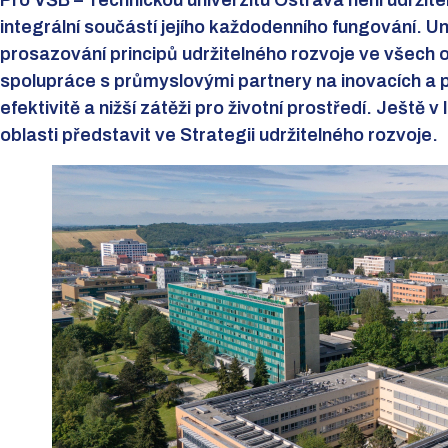
Pro VŠB – Technickou univerzitu Ostrava není udržitel
integrální součástí jejího každodenního fungování. Uni
prosazování principů udržitelného rozvoje ve všech o
spolupráce s průmyslovými partnery na inovacích a pr
efektivitě a nižší zátěži pro životní prostředí. Ještě 
oblasti představit ve Strategii udržitelného rozvoje.