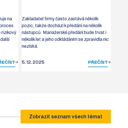
řuje na
Zakladatel firmy často zastává několik
 proces
pozic, takže dochází k předání na několik
 rizikový
nástupců. Manažerské předání bude trvat i
další
několik let a jeho odkládáním se zpravidla nic
nezíská.
ŘEČÍST
5. 12. 2025
PŘEČÍST
Zobrazit seznam všech témat