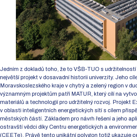
Jedním z dokladů toho, že to VŠB-TUO s udržitelnost
největší projekt v dosavadní historii univerzity. Jeho cí
Moravskoslezského kraje v chytrý a zelený region v 
významným projektům patří MATUR, který cílí na vytv
materiálů a technologií pro udržitelný rozvoj. Projekt E
v oblasti inteligentních energetických sítí s cílem přisp
městských částí. Základem pro návrh řešení a jeho aplik
ostravští vědci díky Centru energetických a environmen
(CEETe). Právě tento unikátní polygon totiž ukazuje c