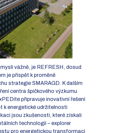
í myslí vážně, je REFRESH, dosud
lem je přispět k proměně
duchu strategie SMARAGD. K dalším
oření centra špičkového výzkumu
xPEDite připravuje inovativní řešení
ět k energetické udržitelnosti
aci jsou zkušenosti, které získali
tálních technologií – explorer
estu pro energetickou transformaci