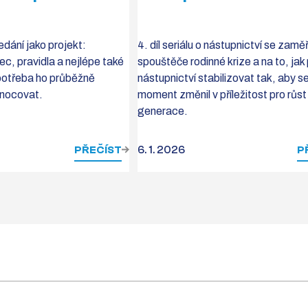
dání jako projekt:
4. díl seriálu o nástupnictví se zamě
ec, pravidla a nejlépe také
spouštěče rodinné krize a na to, jak
e potřeba ho průběžně
nástupnictví stabilizovat tak, aby se
nocovat.
moment změnil v příležitost pro růst 
generace.
PŘEČÍST
6. 1. 2026
P