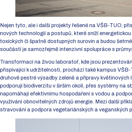
Nejen tyto, ale i další projekty řešené na VŠB-TUO, přispí
nových technologií a postupů, které sníží energetickou
toxických či špatně dostupných surovin a budou šetrné 
součástí je samozřejmě intenzivní spolupráce s průmys
Transformací na živou laboratoř, kde jsou prezentován
přispívající k udržitelnosti, prochází také kampus VŠB
druhově pestré výsadby zeleně a přípravy květinových luk
podporují biodiverzitu v širším okolí, přes systémy na sb
napomáhají efektivnímu hospodaření s vodou a podpor
využívání obnovitelných zdrojů energie. Mezi další příkla
stravování a podpora vegetariánských a veganských p