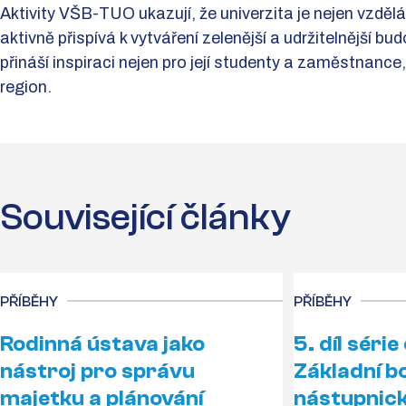
Aktivity VŠB-TUO ukazují, že univerzita je nejen vzděl
aktivně přispívá k vytváření zelenější a udržitelnější bud
přináší inspiraci nejen pro její studenty a zaměstnance,
region.
Související články
PŘÍBĚHY
PŘÍBĚHY
Rodinná ústava jako
5. díl séri
nástroj pro správu
Základní b
majetku a plánování
nástupnick