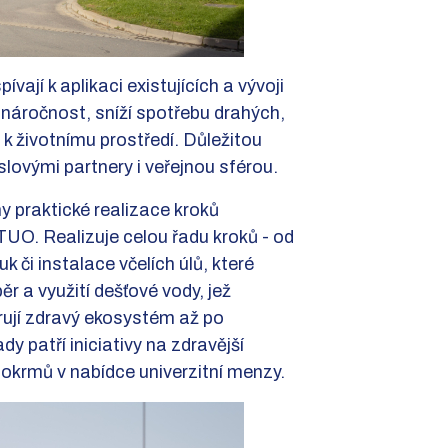
vají k aplikaci existujících a vývoji
 náročnost, sníží spotřebu drahých,
k životnímu prostředí. Důležitou
lovými partnery i veřejnou sférou.
y praktické realizace kroků
-TUO. Realizuje celou řadu kroků - od
 či instalace včelích úlů, které
ěr a využití dešťové vody, jež
ují zdravý ekosystém až po
dy patří iniciativy na zdravější
okrmů v nabídce univerzitní menzy.