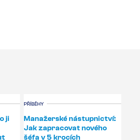
PŘÍBĚHY
 ji
Manažerské nástupnictví:
Jak zapracovat nového
ut
šéfa v 5 krocích