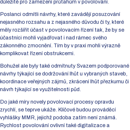
důležité pro zamezení průtahům v povolování.
Poslanci odmítli návrhy, které zavádějí posuzování
nejasného rozsahu a z nejasného důvodu či ty, které
měly rozšířit účast v povolovacím řízení tak, že by se
účastníci mohli vyjadřovat i nad rámec svého
zákonného zmocnění. Tím by v praxi mohli výrazně
komplikovat řízení obstrukcemi.
Bohužel ale byly také odmítnuty Svazem podporované
návrhy týkající se dodržování lhůt u vybraných staveb,
koordinace veřejných zájmů, zkrácení lhůt přezkumu či
návrh týkající se využitelnosti půd.
Do jaké míry novely povolovací procesy opravdu
zrychlí, se teprve ukáže. Klíčové budou prováděcí
vyhlášky MMR, jejichž podoba zatím není známá.
Rychlost povolování ovlivní také digitalizace a