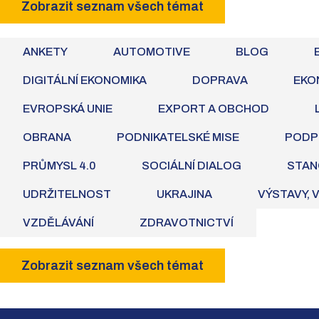
Zobrazit seznam všech témat
ANKETY
AUTOMOTIVE
BLOG
DIGITÁLNÍ EKONOMIKA
DOPRAVA
EKO
EVROPSKÁ UNIE
EXPORT A OBCHOD
OBRANA
PODNIKATELSKÉ MISE
PODP
PRŮMYSL 4.0
SOCIÁLNÍ DIALOG
STAN
UDRŽITELNOST
UKRAJINA
VÝSTAVY, 
VZDĚLÁVÁNÍ
ZDRAVOTNICTVÍ
Zobrazit seznam všech témat