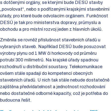
s dotčenými orgány, se kterými bude DESÚ stavby
„povolovat“, nebo s podřízenými krajskými stavebními
úřady, pro které bude odvolacím orgánem. Funkčnost
DESÚ je tak pro ministerstva dopravy, průmyslu a
obchodu a pro místní rozvoj jeden z hlavních úkolů.
Změnila se rovněž příslušnost stavebních úřadů u
vybraných staveb. Například DESÚ bude posuzovat
výrobny plynu od 1 MW či horkovody od průměru
potrubí 300 milimetrů. Na krajské úřady spadnou
rozhodnutí u distribuční soustavy. Telekomunikace
ovšem stále spadají do kompetencí obecných
stavebních úřadů. U nich tak stále nebude dostatečně
zajištěna předvídatelnost a jednotnost rozhodování
nebo dostatečné odborné kapacity, což je potřeba do
budoucna řešit.