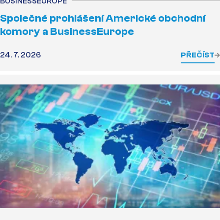
BUSINESSEUROPE
Společné prohlášení Americké obchodní
komory a BusinessEurope
24. 7. 2026
PŘEČÍST