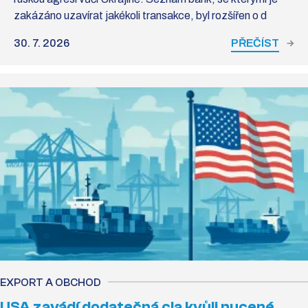
zakázáno uzavírat jakékoli transakce, byl rozšířen o d
30. 7. 2026
PŘEČÍST
EXPORT A OBCHOD
USA zavádí dodatečná cla kvůli nucené