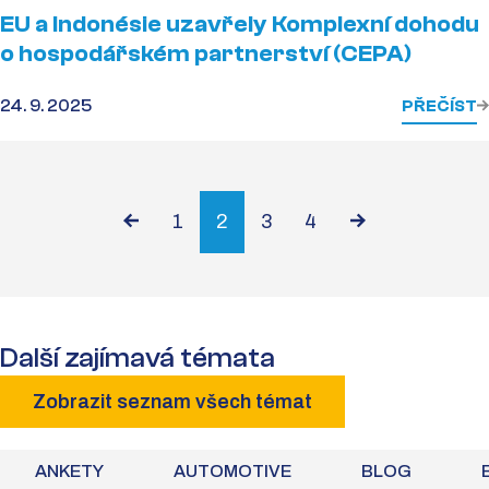
EU a Indonésie uzavřely Komplexní dohodu
o hospodářském partnerství (CEPA)
24. 9. 2025
PŘEČÍST
1
2
3
4
Další zajímavá témata
Zobrazit seznam všech témat
ANKETY
AUTOMOTIVE
BLOG