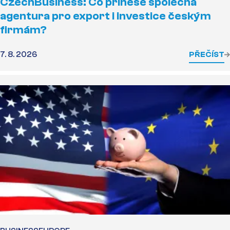
CzechBusiness: Co přinese společná
agentura pro export i investice českým
firmám?
7. 8. 2026
PŘEČÍST