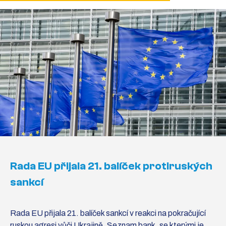
Rada EU přijala 21. balíček protiruských
sankcí
Rada EU přijala 21. balíček sankcí v reakci na pokračující
ruskou agresi vůči Ukrajině. Seznam bank, se kterými je